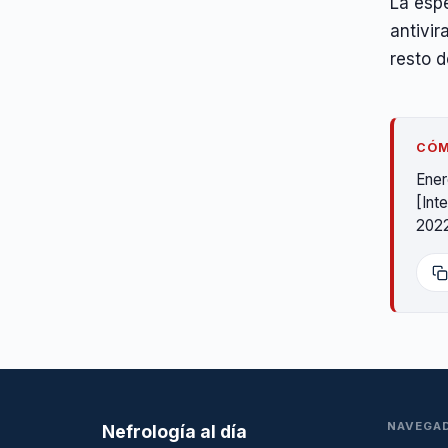
La espe
antivir
resto 
CÓM
Ener
[Int
2022
NAVEGA
Nefrología al día