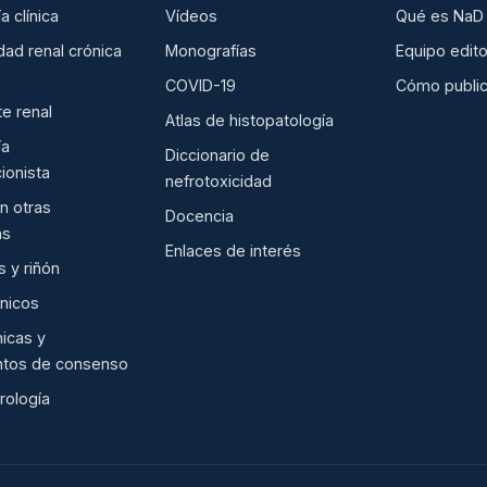
a clínica
Vídeos
Qué es NaD
ad renal crónica
Monografías
Equipo edito
COVID-19
Cómo public
te renal
Atlas de histopatología
ía
Diccionario de
ionista
nefrotoxicidad
en otras
Docencia
as
Enlaces de interés
 y riñón
ínicos
nicas y
tos de consenso
rología