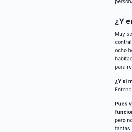
person
¿Y e
Muy sen
contra
ocho h
habita
para re
¿Y si 
Entonc
Pues v
funcio
pero no
tantas