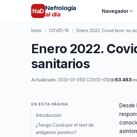
Nefrología
NaD
Navegador
al día
Inicio
/
COVID-19
/
Enero 2022. Covid leve: no ac
Enero 2022. Covid
sanitarios
Actualizado: 2022-01-01
ID COVID-012
63.483
vi
EN ESTA PÁGINA
Desde 
respons
Introducción
conocid
¿Tengo Covid por el test de
asinto
antígenos positivo?