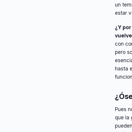
un tema
estar 
¿Y por
vuelve
con cor
pero s
esenci
hasta 
funcion
¿Óse
Pues no
que la 
pueden 