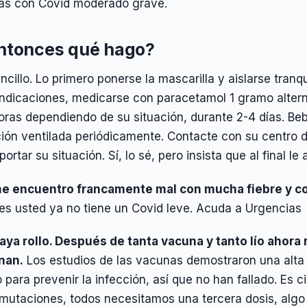
as con Covid moderado grave.
ntonces qué hago?
cillo. Lo primero ponerse la mascarilla y aislarse tranqu
indicaciones, medicarse con paracetamol 1 gramo altern
oras dependiendo de su situación, durante 2-4 días. Be
ción ventilada periódicamente. Contacte con su centro 
portar su situación. Sí, lo sé, pero insista que al final le
me encuentro francamente mal con mucha fiebre y co
es usted ya no tiene un Covid leve. Acuda a Urgencias
aya rollo. Después de tanta vacuna y tanto lío ahora
nan.
Los estudios de las vacunas demostraron una alta 
 para prevenir la infección, así que no han fallado. Es c
 mutaciones, todos necesitamos una tercera dosis, alg