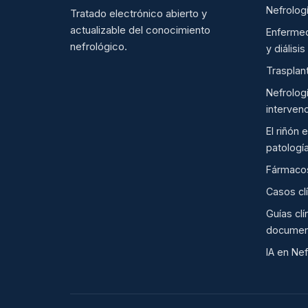
Nefrologí
Tratado electrónico abierto y
actualizable del conocimiento
Enfermed
nefrológico.
y diálisis
Trasplan
Nefrolog
intervenc
El riñón 
patologí
Fármacos
Casos cl
Guías clí
documen
IA en Nef