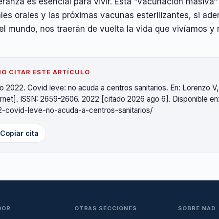
ranza es esencial para vivir. Esta “vacunación masiva“
ales orales y las próximas vacunas esterilizantes, si 
del mundo, nos traerán de vuelta la vida que vivíamos 
O CITAR ESTE ARTÍCULO
o 2022. Covid leve: no acuda a centros sanitarios. En: Lorenzo V
ernet]. ISSN: 2659-2606. 2022 [citado 2026 ago 6]. Disponible en: 
-covid-leve-no-acuda-a-centros-sanitarios/
Copiar cita
DOR
OTRAS SECCIONES
SOBRE NAD