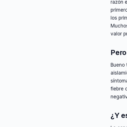
razón e
primero
los pri
Muchos
valor p
Pero
Bueno 
aislami
síntom
fiebre 
negati
¿Y e