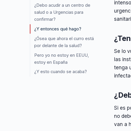
intenso
¿Debo acudir a un centro de
urgenci
salud o a Urgencias para
sanitar
confirmar?
¿Y entonces qué hago?
¿Ten
¿Ósea que ahora el curro está
por delante de la salud?
Se lo v
Pero yo no estoy en EEUU,
las ins
estoy en España
tenga 
¿Y esto cuando se acaba?
infecta
¿Deb
Si es p
no deb
van a h