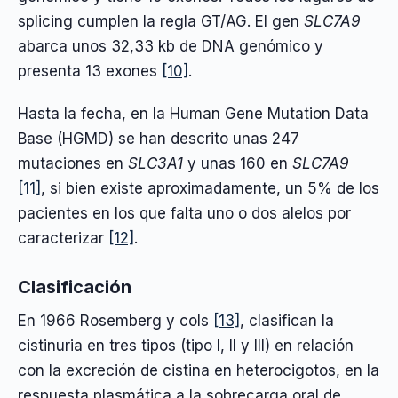
splicing cumplen la regla GT/AG. El gen
SLC7A9
abarca unos 32,33 kb de DNA genómico y
presenta 13 exones
[10]
.
Hasta la fecha, en la Human Gene Mutation Data
Base (HGMD) se han descrito unas 247
mutaciones en
SLC3A1
y unas 160 en
SLC7A9
[11]
, si bien existe aproximadamente, un 5% de los
pacientes en los que falta uno o dos alelos por
caracterizar
[12]
.
Clasificación
En 1966 Rosemberg y cols
[13]
, clasifican la
cistinuria en tres tipos (tipo I, II y III) en relación
con la excreción de cistina en heterocigotos, en la
respuesta plasmática a la sobrecarga oral de