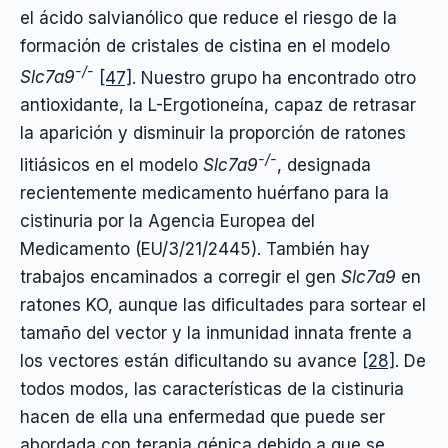
el ácido salvianólico que reduce el riesgo de la
formación de cristales de cistina en el modelo
-/-
Slc7a9
[47]
. Nuestro grupo ha encontrado otro
antioxidante, la L-Ergotioneína, capaz de retrasar
la aparición y disminuir la proporción de ratones
-/-
litiásicos en el modelo
Slc7a9
, designada
recientemente medicamento huérfano para la
cistinuria por la Agencia Europea del
Medicamento (EU/3/21/2445). También hay
trabajos encaminados a corregir el gen
Slc7a9
en
ratones KO, aunque las dificultades para sortear el
tamaño del vector y la inmunidad innata frente a
los vectores están dificultando su avance
[28]
. De
todos modos, las características de la cistinuria
hacen de ella una enfermedad que puede ser
abordada con terapia génica debido a que se