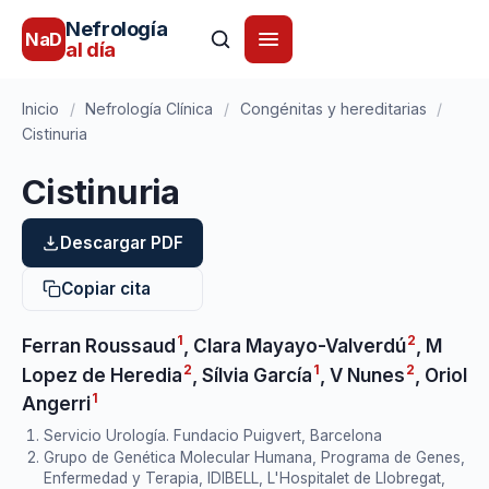
Nefrología
NaD
al día
Inicio
/
Nefrología Clínica
/
Congénitas y hereditarias
/
Cistinuria
Cistinuria
Descargar PDF
Copiar cita
1
2
Ferran Roussaud
,
Clara Mayayo-Valverdú
,
M
2
1
2
Lopez de Heredia
,
Sílvia García
,
V Nunes
,
Oriol
1
Angerri
Servicio Urología. Fundacio Puigvert, Barcelona
Grupo de Genética Molecular Humana, Programa de Genes,
Enfermedad y Terapia, IDIBELL, L'Hospitalet de Llobregat,