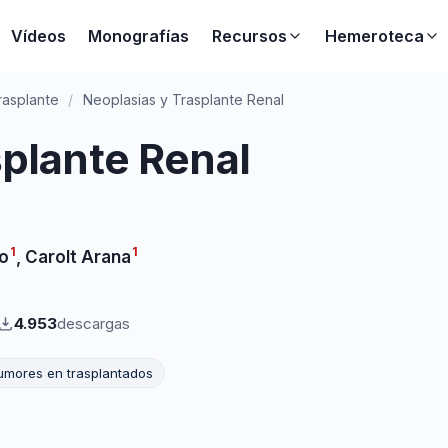
Vídeos
Monografías
Recursos
Hemeroteca
rasplante
/
Neoplasias y Trasplante Renal
splante Renal
1
1
o
,
Carolt Arana
4.953
descargas
umores en trasplantados