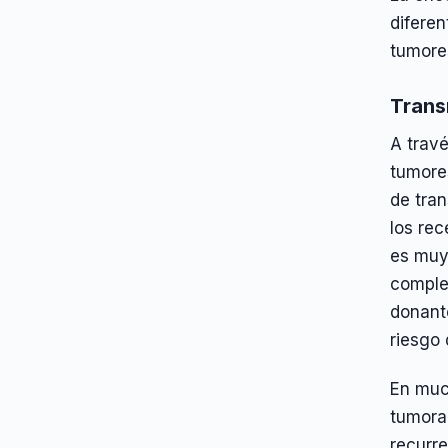
diferen
tumores
Trans
A trav
tumore
de tra
los re
es muy 
complej
donant
riesgo 
En muc
tumoral
recurr