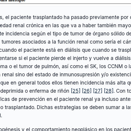
 el paciente trasplantado ha pasado previamente por otr
edad renal crónica en las que va a haber también mayo
te incidencia según el tipo de tumor de órgano sólido d
 tumores asociados a la función renal como sería el cá
cuando el paciente está en diálisis que cuando se trasp
ntarse si el paciente pierde el injerto y vuelve a diális
ma o el tumor de pulmón, así como el SK, los CCNM o l
n renal sino del estado de inmunosupresión y/o existen
 que en general todos ellos tienen incidencia más alta 
deprimida o enferma de riñón
[25]
[26]
[27]
[28]
. Con t
icas de prevención en el paciente renal ya incluso ant
s o trasplantado. Dichas estrategias se deben sumar a l
.
ogénesis y el comportamiento neoplásico en los pacient