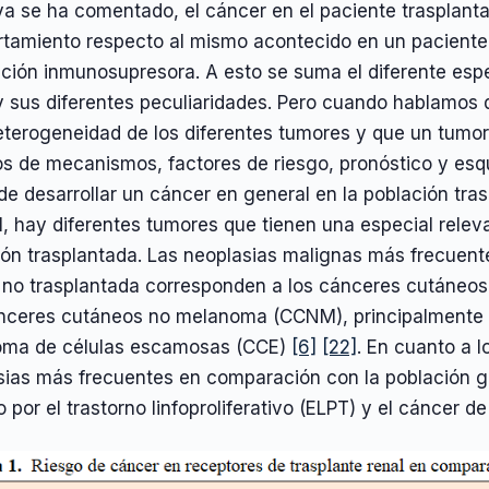
a se ha comentado, el cáncer en el paciente trasplanta
tamiento respecto al mismo acontecido en un paciente
ción inmunosupresora. A esto se suma el diferente espe
 y sus diferentes peculiaridades. Pero cuando hablamos 
eterogeneidad de los diferentes tumores y que un tumor
os de mecanismos, factores de riesgo, pronóstico y esq
de desarrollar un cáncer en general en la población tras
, hay diferentes tumores que tienen una especial relev
ión trasplantada. Las neoplasias malignas más frecuen
 no trasplantada corresponden a los cánceres cutáneo
nceres cutáneos no melanoma (CCNM), principalmente c
oma de células escamosas (CCE)
[6]
[22]
. En cuanto a 
sias más frecuentes en comparación con la población g
 por el trastorno linfoproliferativo (ELPT) y el cáncer d