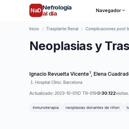
Nefrología
NaD
Navegador
al día
Inicio
/
Trasplante Renal
/
Complicaciones post t
Neoplasias y Tra
1
Ignacio Revuelta Vicente
,
Elena Cuadrad
Hospital Clínic. Barcelona
Actualizado: 2023-10-01
ID TR-019
30.122
visitas
Inmunoterapia
neoplasias donantes de riñon
t