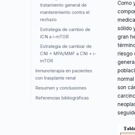
Como y
tratamiento general de
compor
mantenimiento contra el
rechazo
medica
sólido
Estrategia de cambio de
gran h
ICN a i-mTOR
términ
Estrategia de cambiar de
riesgo 
CNI + MPA/MMF a CNI + i-
mTOR
general
poblac
Inmunoterapia en pacientes
con trasplante renal
normal
son cá
Resumen y conclusiones
carcin
Referencias bibliográficas
neopla
seguido