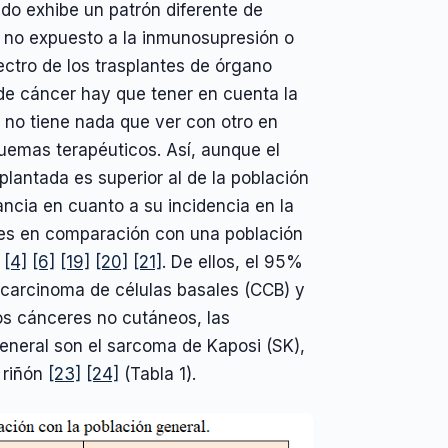
do exhibe un patrón diferente de
 no expuesto a la inmunosupresión o
ctro de los trasplantes de órgano
de cáncer hay que tener en cuenta la
 no tiene nada que ver con otro en
uemas terapéuticos. Así, aunque el
plantada es superior al de la población
ancia en cuanto a su incidencia en la
tes en comparación con una población
s
[4]
[6]
[19]
[20]
[21]
. De ellos, el 95%
arcinoma de células basales (CCB) y
los cánceres no cutáneos, las
eneral son el sarcoma de Kaposi (SK),
e riñón
[23]
[24]
(Tabla 1).