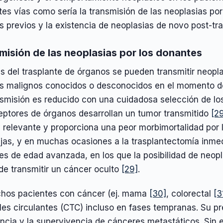
tes vías como sería la transmisión de las neoplasias por
 previos y la existencia de neoplasias de novo post-tra
misión de las neoplasias por los donantes
és del trasplante de órganos se pueden transmitir neop
s malignos conocidos o desconocidos en el momento de 
nsmisión es reducido con una cuidadosa selección de lo
ceptores de órganos desarrollan un tumor transmitido
[2
relevante y proporciona una peor morbimortalidad por l
as, y en muchas ocasiones a la trasplantectomía inmedia
es de edad avanzada, en los que la posibilidad de neop
de transmitir un cáncer oculto
[29]
.
hos pacientes con cáncer (ej. mama
[30]
, colorectal
[3
es circulantes (CTC) incluso en fases tempranas. Su pre
encia y la supervivencia de cánceres metastáticos. Sin