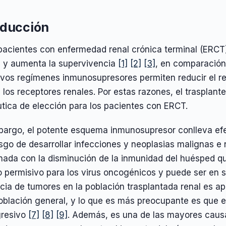
oducción
pacientes con enfermedad renal crónica terminal (ERCT) 
a y aumenta la supervivencia
[1]
[2]
[3]
, en comparación 
evos regímenes inmunosupresores permiten reducir el r
 los receptores renales. Por estas razones, el trasplant
tica de elección para los pacientes con ERCT.
bargo, el potente esquema inmunosupresor conlleva ef
esgo de desarrollar infecciones y neoplasias malignas 
nada con la disminución de la inmunidad del huésped qu
o permisivo para los virus oncogénicos y puede ser en
cia de tumores en la población trasplantada renal es a
población general, y lo que es más preocupante es que e
resivo
[7]
[8]
[9]
. Además, es una de las mayores caus