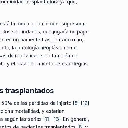
 comunidad trasplantadora ya que,
 está la medicación inmunosupresora,
ctos secundarios, que jugaría un papel
en en un paciente trasplantado o no,
to, la patología neoplásica en el
sas de mortalidad sino también de
to y el establecimiento de estrategias
s trasplantados
 50% de las pérdidas de injerto
[8]
[12]
dicha mortalidad, y estarían
sa según las series
[11]
[13]
. En general,
mientos de pacientes trasplantados
[8]
y