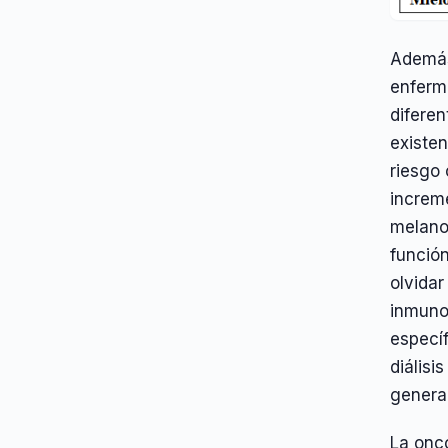
Además,
enferm
diferen
existen
riesgo 
increme
melano
funció
olvidar
inmuno
específ
diálisi
general
La onc