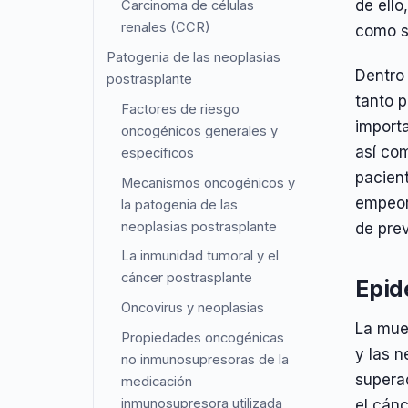
de ell
Carcinoma de células
renales (CCR)
como s
Patogenia de las neoplasias
Dentro
postrasplante
tanto 
Factores de riesgo
importa
oncogénicos generales y
así com
específicos
pacien
Mecanismos oncogénicos y
empeora
la patogenia de las
neoplasias postrasplante
de prev
La inmunidad tumoral y el
cáncer postrasplante
Epid
Oncovirus y neoplasias
La mue
Propiedades oncogénicas
y las 
no inmunosupresoras de la
supera
medicación
inmunosupresora utilizada
el cánc