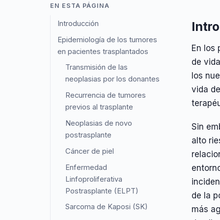
EN ESTA PÁGINA
Introducción
Intr
Epidemiología de los tumores
En los 
en pacientes trasplantados
de vid
Transmisión de las
los nu
neoplasias por los donantes
vida de
Recurrencia de tumores
terapéu
previos al trasplante
Neoplasias de novo
Sin em
postrasplante
alto ri
Cáncer de piel
relacio
Enfermedad
entorn
Linfoproliferativa
inciden
Postrasplante (ELPT)
de la 
Sarcoma de Kaposi (SK)
más ag