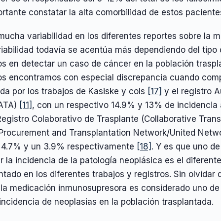
rtante constatar la alta comorbilidad de estos pacient
mucha variabilidad en los diferentes reportes sobre la m
riabilidad todavía se acentúa más dependiendo del tipo
os en detectar un caso de cáncer en la población trasp
os encontramos con especial discrepancia cuando comp
da por los trabajos de Kasiske y cols
[17]
y el registro 
ATA)
[11]
, con un respectivo 14.9% y 13% de incidencia
Registro Colaborativo de Trasplante (Collaborative Trans
Procurement and Transplantation Network/United Netw
 4.7% y un 3.9% respectivamente
[18]
. Y es que uno de
r la incidencia de la patología neoplásica es el diferen
ntado en los diferentes trabajos y registros. Sin olvida
 la medicación inmunosupresora es considerado uno de 
ncidencia de neoplasias en la población trasplantada.