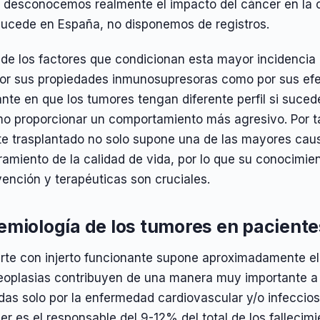
o, desconocemos realmente el impacto del cáncer en la
ucede en España, no disponemos de registros.
 de los factores que condicionan esta mayor incidencia
por sus propiedades inmunosupresoras como por sus efe
nte en que los tumores tengan diferente perfil si suced
o proporcionar un comportamiento más agresivo. Por tan
te trasplantado no solo supone una de las mayores cau
miento de la calidad de vida, por lo que su conocimien
ención y terapéuticas son cruciales.
emiología de los tumores en paciente
rte con injerto funcionante supone aproximadamente el
neoplasias contribuyen de una manera muy importante a 
das solo por la enfermedad cardiovascular y/o infeccio
er es el responsable del 9-12% del total de los falleci