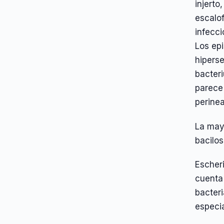
injerto
escalof
infecci
Los epi
hiperse
bacteri
parece
perinea
La mayo
bacilos
Escher
cuenta 
bacteri
especia