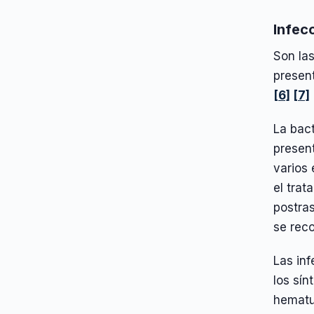
Infecc
Son las
presen
[6]
[7]
La bact
present
varios
el trat
postras
se rec
Las inf
los sín
hematur