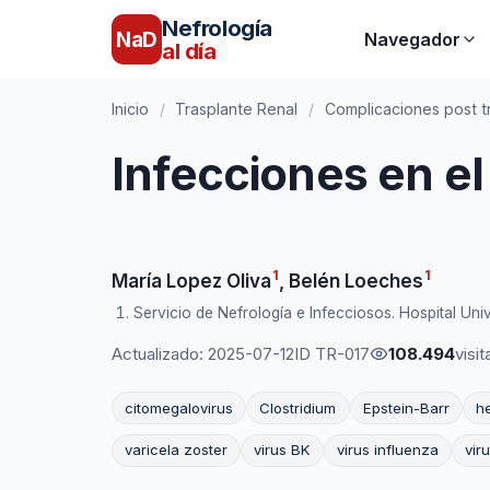
Nefrología
NaD
Navegador
al día
Inicio
/
Trasplante Renal
/
Complicaciones post t
Infecciones en el
1
1
María Lopez Oliva
,
Belén Loeches
Servicio de Nefrología e Infecciosos. Hospital Univ
Actualizado: 2025-07-12
ID TR-017
108.494
visit
citomegalovirus
Clostridium
Epstein-Barr
h
varicela zoster
virus BK
virus influenza
viru