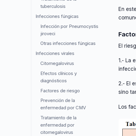
tuberculosis
En este
Infecciones fúngicas
comune
Infección por Pneumocystis
Facto
jiroveci
Otras infecciones fúngicas
El ries
Infecciones virales
1.- La 
Citomegalovirus
infecci
Efectos clínicos y
diagnósticos
2.- El 
Factores de riesgo
sino t
Prevención de la
Los fac
enfermedad por CMV
Tratamiento de la
enfermedad por
citomegalovirus