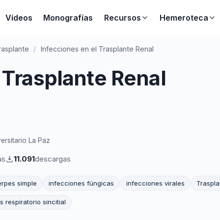
Vídeos
Monografías
Recursos
Hemeroteca
rasplante
/
Infecciones en el Trasplante Renal
 Trasplante Renal
ersitario La Paz
as
11.091
descargas
erpes simple
infecciones fúngicas
infecciones virales
Traspla
s respiratorio sincitial