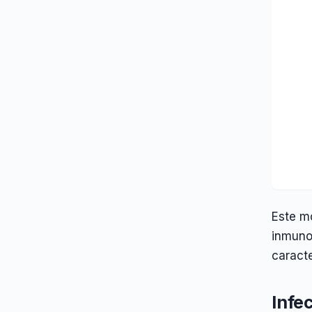
Este m
inmunos
caracte
Infe