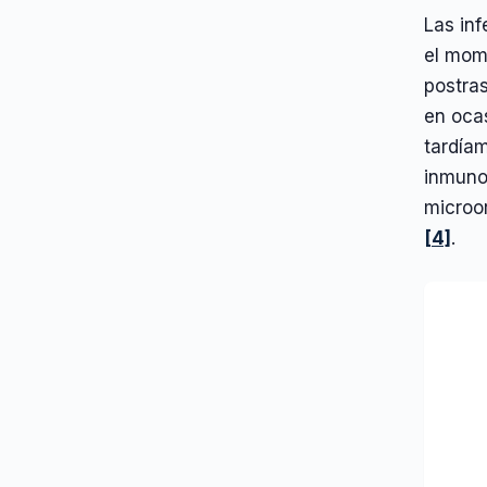
Las in
el mome
postra
en oca
tardíam
inmunos
microo
[4]
.