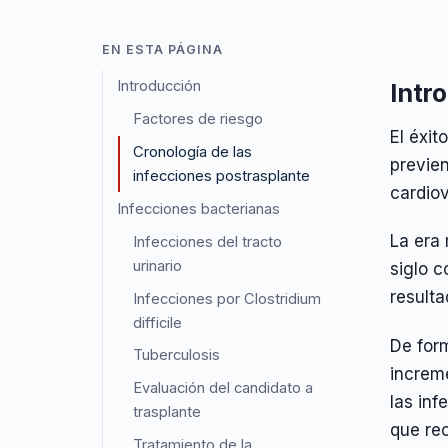
EN ESTA PÁGINA
Introducción
Intr
Factores de riesgo
El éxit
Cronología de las
previe
infecciones postrasplante
cardiov
Infecciones bacterianas
La era
Infecciones del tracto
urinario
siglo c
resulta
Infecciones por Clostridium
difficile
De for
Tuberculosis
increme
Evaluación del candidato a
las inf
trasplante
que rec
Tratamiento de la