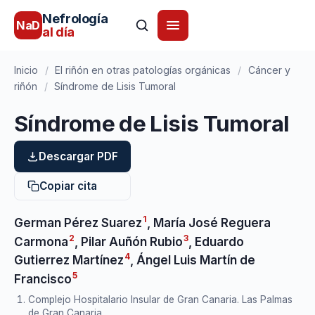
Nefrología
NaD
al día
Inicio
/
El riñón en otras patologías orgánicas
/
Cáncer y
riñón
/
Síndrome de Lisis Tumoral
Síndrome de Lisis Tumoral
Descargar PDF
Copiar cita
1
German Pérez Suarez
,
María José Reguera
2
3
Carmona
,
Pilar Auñón Rubio
,
Eduardo
4
Gutierrez Martínez
,
Ángel Luis Martín de
5
Francisco
Complejo Hospitalario Insular de Gran Canaria. Las Palmas
de Gran Canaria