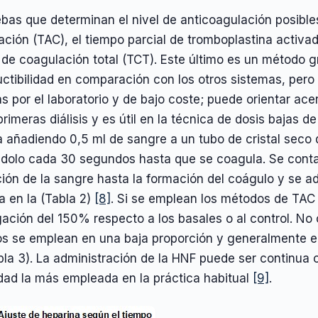
bas que determinan el nivel de anticoagulación posible
ción (TAC), el tiempo parcial de tromboplastina activa
 de coagulación total (TCT). Este último es un método 
ctibilidad en comparación con los otros sistemas, pero f
 por el laboratorio y de bajo coste; puede orientar ace
primeras diálisis y es útil en la técnica de dosis bajas d
a añadiendo 0,5 ml de sangre a un tubo de cristal sec
dolo cada 30 segundos hasta que se coagula. Se contabi
ión de la sangre hasta la formación del coágulo y se a
a en la (Tabla 2)
[8]
. Si se emplean los métodos de TAC
ación del 150% respecto a los basales o al control. No 
s se emplean en una baja proporción y generalmente el 
la 3). La administración de la HNF puede ser continua o
dad la más empleada en la práctica habitual
[9]
.