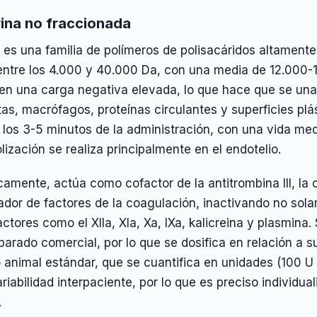
ina no fraccionada
 es una familia de polímeros de polisacáridos altament
entre los 4.000 y 40.000 Da, con una media de 12.000-1
ren una carga negativa elevada, lo que hace que se una
as, macrófagos, proteínas circulantes y superficies plá
a los 3-5 minutos de la administración, con una vida me
ización se realiza principalmente en el endotelio.
camente, actúa como cofactor de la antitrombina III, la 
ador de factores de la coagulación, inactivando no solam
actores como el XIIa, XIa, Xa, IXa, kalicreina y plasmina.
parado comercial, por lo que se dosifica en relación a 
 animal estándar, que se cuantifica en unidades (100 U
riabilidad interpaciente, por lo que es preciso individual
.