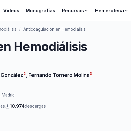
Vídeos
Monografías
Recursos
Hemeroteca
odiálisis
/
Anticoagulación en Hemodiálisis
en Hemodiálisis
2
3
 González
,
Fernando Tornero Molina
. Madrid
tas
10.974
descargas