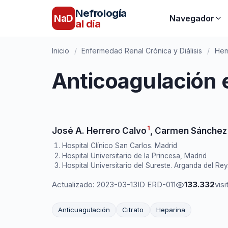
Nefrología
NaD
Navegador
al día
Inicio
/
Enfermedad Renal Crónica y Diálisis
/
Hem
Anticoagulación 
1
José A. Herrero Calvo
,
Carmen Sánchez
Hospital Clínico San Carlos. Madrid
Hospital Universitario de la Princesa, Madrid
Hospital Universitario del Sureste. Arganda del Rey
Actualizado: 2023-03-13
ID ERD-011
133.332
visi
Anticuagulación
Citrato
Heparina