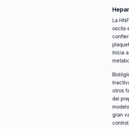
Hepar
La HNF
oscila 
confie
plaquet
inicia 
metabol
Biológi
inactiv
otros f
del pre
modelo
gran va
control