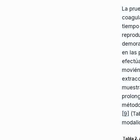
La prue
coagula
tiempo
reprodu
demoras
en las 
efectú
movién
extracc
muestr
prolong
método
[9]
(Tab
modali