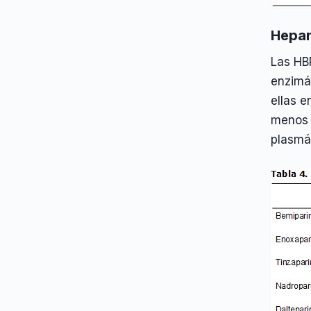
Hepar
Las HB
enzimát
ellas 
menos 
plasmát