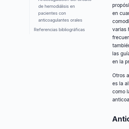
propósi
de hemodiálisis en
en cuan
pacientes con
anticoagulantes orales
comodid
varias 
Referencias bibliográficas
frecuen
también
las gu
en la p
Otros 
es la a
como l
anticoa
Anti