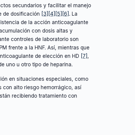
ectos secundarios y facilitar el manejo
e de dosificación
[3]
[4]
[5]
[6]
. La
istencia de la acción anticoagulante
e acumulación con dosis altas y
ante controles de laboratorio son
PM frente a la HNF. Así, mientras que
nticoagulante de elección en HD
[7]
,
de uno u otro tipo de heparina.
ión en situaciones especiales, como
s con alto riesgo hemorrágico, así
stán recibiendo tratamiento con