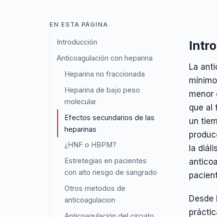
EN ESTA PÁGINA
Introducción
Intr
Anticoagulación con heparina
La anti
Heparina no fraccionada
mínimos
Heparina de bajo peso
menor d
molecular
que al 
Efectos secundarios de las
un tiem
heparinas
produc
¿HNF o HBPM?
la diál
Estretegias en pacientes
anticoa
con alto riesgo de sangrado
pacient
Otros metodos de
Desde l
anticoagulacion
práctic
Anticoagulación del circuito