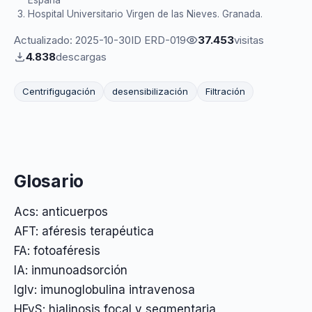
España
Hospital Universitario Virgen de las Nieves. Granada.
Actualizado: 2025-10-30
ID ERD-019
37.453
visitas
4.838
descargas
Centrifigugación
desensibilización
Filtración
Glosario
Acs: anticuerpos
AFT: aféresis terapéutica
FA: fotoaféresis
IA: inmunoadsorción
IgIv: imunoglobulina intravenosa
HFyS: hialinosis focal y segmentaria