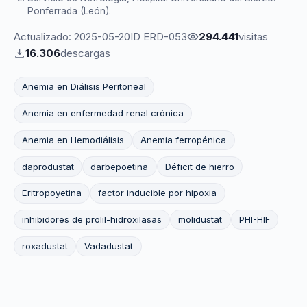
Ponferrada (León).
Actualizado: 2025-05-20
ID ERD-053
294.441
visitas
16.306
descargas
Anemia en Diálisis Peritoneal
Anemia en enfermedad renal crónica
Anemia en Hemodiálisis
Anemia ferropénica
daprodustat
darbepoetina
Déficit de hierro
Eritropoyetina
factor inducible por hipoxia
inhibidores de prolil-hidroxilasas
molidustat
PHI-HIF
roxadustat
Vadadustat