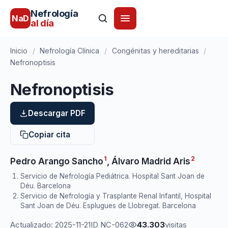
Nefrología
NaD
al día
Inicio
/
Nefrología Clínica
/
Congénitas y hereditarias
/
Nefronoptisis
Nefronoptisis
Descargar PDF
Copiar cita
1
2
Pedro Arango Sancho
,
Álvaro Madrid Aris
Servicio de Nefrología Pediátrica. Hospital Sant Joan de
Déu. Barcelona
Servicio de Nefrología y Trasplante Renal Infantil, Hospital
Sant Joan de Déu. Esplugues de Llobregat. Barcelona
Actualizado: 2025-11-21
ID NC-062
43.303
visitas