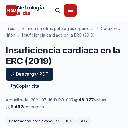
Nefrología
NaD
al día
Inicio
/
El riñón en otras patologías orgánicas
/
Corazón y
riñón
/
Insuficiencia cardiaca en la ERC (2019)
Insuficiencia cardiaca en la
ERC (2019)
Descargar PDF
Copiar cita
Actualizado: 2021-07-16
ID RO-007
48.377
visitas
5.492
descargas
Enfermedad cardiovascular
ICC
SCR