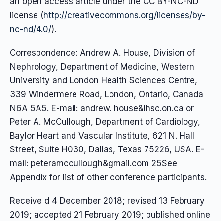
an open access article under the CC BY-NC-ND
license (
http://creativecommons.org/licenses/by-
nc-nd/4.0/
).
Correspondence: Andrew A. House, Division of
Nephrology, Department of Medicine, Western
University and London Health Sciences Centre,
339 Windermere Road, London, Ontario, Canada
N6A 5A5. E-mail: andrew. house&lhsc.on.ca or
Peter A. McCullough, Department of Cardiology,
Baylor Heart and Vascular Institute, 621 N. Hall
Street, Suite H030, Dallas, Texas 75226, USA. E-
mail: peteramccullough&gmail.com 25See
Appendix for list of other conference participants.
Receive d 4 December 2018; revised 13 February
2019; accepted 21 February 2019; published online