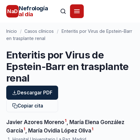
Nefrología
NaD
al día
Inicio
/
Casos clínicos
/
Enteritis por Virus de Epstein-Barr
en trasplante renal
Enteritis por Virus de
Epstein-Barr en trasplante
renal
Descargar PDF
Copiar cita
1
Javier Azores Moreno
,
María Elena González
1
1
García
,
María Ovidia López Oliva
Hospital Universitario La Paz. Madrid