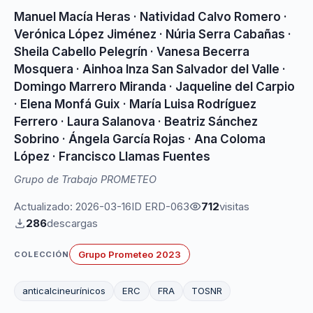
Manuel Macía Heras
·
Natividad Calvo Romero
·
Verónica López Jiménez
·
Núria Serra Cabañas
·
Sheila Cabello Pelegrín
·
Vanesa Becerra
Mosquera
·
Ainhoa Inza San Salvador del Valle
·
Domingo Marrero Miranda
·
Jaqueline del Carpio
·
Elena Monfá Guix
·
María Luisa Rodríguez
Ferrero
·
Laura Salanova
·
Beatriz Sánchez
Sobrino
·
Ángela García Rojas
·
Ana Coloma
López
·
Francisco Llamas Fuentes
Grupo de Trabajo PROMETEO
Actualizado: 2026-03-16
ID ERD-063
712
visitas
286
descargas
Grupo Prometeo 2023
COLECCIÓN
anticalcineurínicos
ERC
FRA
TOSNR