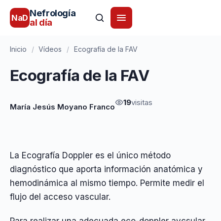
Nefrología
NaD
al día
Inicio
/
Vídeos
/
Ecografía de la FAV
Ecografía de la FAV
19
visitas
María Jesús Moyano Franco
La Ecografía Doppler es el único método
diagnóstico que aporta información anatómica y
hemodinámica al mismo tiempo. Permite medir el
flujo del acceso vascular.
Para realizar una adecuada eco-doppler avcsular,