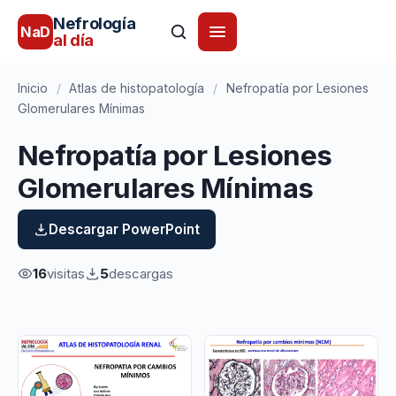
Nefrología
NaD
al día
Inicio
/
Atlas de histopatología
/
Nefropatía por Lesiones
Glomerulares Mínimas
Nefropatía por Lesiones
Glomerulares Mínimas
Descargar PowerPoint
16
visitas
5
descargas