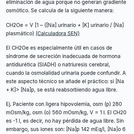
eliminación de agua porque no generan gradiente
osmótico. Se calcula de la siguiente manera:
CH2Oe = V [1 – ([Na] urinario + [K] urinario / [Na]
plasmático)
(Calculadora SEN)
El CH2Oe es especialmente útil en casos de
síndrome de secreción inadecuada de hormona
antidiurética (SIADH) o natriuresis cerebral,
cuando la osmolalidad urinaria puede confundir. A
este aspecto técnico se añade el práctico: si [Na
+ K]> [Na]p, se está reabsorbiendo agua libre.
Ej. Paciente con ligera hipovolemia, osm (p) 280
mOsm/kg, osm (o) 560 mOsm/kg, V = 1 l. El CH20
es -1 l, es decir, no hay pérdida de agua libre. Sin
embargo, sus iones son: [Na]p 142 mEq/l, [Na]o 6