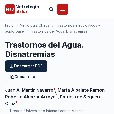
Nefrología
NaD
al día
Inicio
/
Nefrología Clínica
/
Trastornos electrolíticos y
ácido base
/
Trastornos del Agua. Disnatremias
Trastornos del Agua.
Disnatremias
Descargar PDF
Copiar cita
1
1
Juan A. Martín Navarro
,
Marta Albalate Ramón
,
1
Roberto Alcázar Arroyo
,
Patricia de Sequera
1
Ortíz
Hospital Universitario Infanta Leonor. Madrid