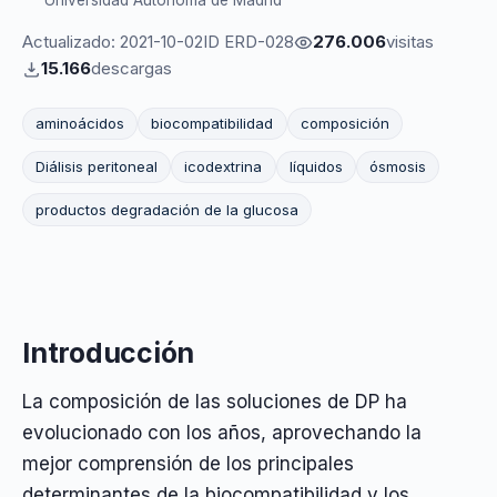
Universidad Autónoma de Madrid
Actualizado: 2021-10-02
ID ERD-028
276.006
visitas
15.166
descargas
aminoácidos
biocompatibilidad
composición
Diálisis peritoneal
icodextrina
líquidos
ósmosis
productos degradación de la glucosa
Introducción
La composición de las soluciones de DP ha
evolucionado con los años, aprovechando la
mejor comprensión de los principales
determinantes de la biocompatibilidad y los