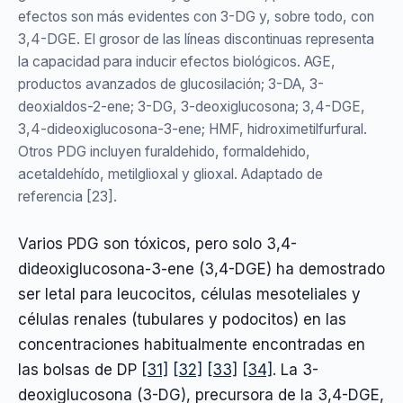
efectos son más evidentes con 3-DG y, sobre todo, con
3,4-DGE. El grosor de las líneas discontinuas representa
la capacidad para inducir efectos biológicos. AGE,
productos avanzados de glucosilación; 3-DA, 3-
deoxialdos-2-ene; 3-DG, 3-deoxiglucosona; 3,4-DGE,
3,4-dideoxiglucosona-3-ene; HMF, hidroximetilfurfural.
Otros PDG incluyen furaldehido, formaldehido,
acetaldehído, metilglioxal y glioxal. Adaptado de
referencia [23].
Varios PDG son tóxicos, pero solo 3,4-
dideoxiglucosona-3-ene (3,4-DGE) ha demostrado
ser letal para leucocitos, células mesoteliales y
células renales (tubulares y podocitos) en las
concentraciones habitualmente encontradas en
las bolsas de DP
[31]
[32]
[33]
[34]
. La 3-
deoxiglucosona (3-DG), precursora de la 3,4-DGE,