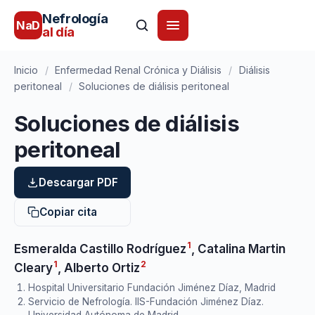
Nefrología
NaD
al día
Inicio
/
Enfermedad Renal Crónica y Diálisis
/
Diálisis
peritoneal
/
Soluciones de diálisis peritoneal
Soluciones de diálisis
peritoneal
Descargar PDF
Copiar cita
1
Esmeralda Castillo Rodríguez
,
Catalina Martin
1
2
Cleary
,
Alberto Ortiz
Hospital Universitario Fundación Jiménez Díaz, Madrid
Servicio de Nefrología. IIS-Fundación Jiménez Díaz.