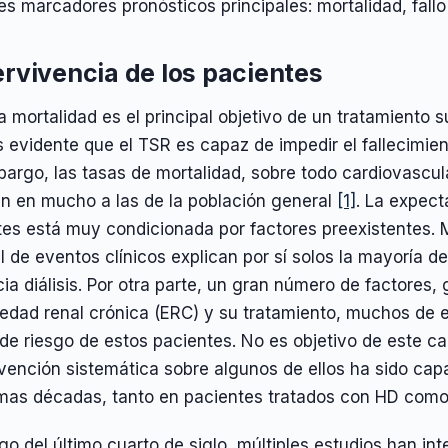
res marcadores pronósticos principales: mortalidad, fallo
rvivencia de los pacientes
la mortalidad es el principal objetivo de un tratamiento 
Es evidente que el TSR es capaz de impedir el fallecimie
argo, las tasas de mortalidad, sobre todo cardiovascular
n en mucho a las de la población general
[1]
. La expect
tes está muy condicionada por factores preexistentes. 
al de eventos clínicos explican por sí solos la mayoría d
cia diálisis. Por otra parte, un gran número de factores,
dad renal crónica (ERC) y su tratamiento, muchos de ell
de riesgo de estos pacientes. No es objetivo de este ca
rvención sistemática sobre algunos de ellos ha sido capa
timas décadas, tanto en pacientes tratados con HD como
rgo del último cuarto de siglo, múltiples estudios han i