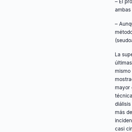
– El p
ambas 
– Aunqu
método
(seudoa
La supe
últimas
mismo 
mostra
mayor 
técnica
diálisi
más de
inciden
casi ci