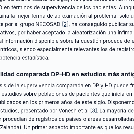
D en términos de supervivencia de los pacientes. Aunqu
uiría la mejor forma de aproximación al problema, solo 
te por el grupo NECOSAD
[2]
, ha conseguido publicar s
cativos, por haber aceptado la aleatorización una ínfima 
al información disponible sobre la cuestión procede de
ntricos, siendo especialmente relevantes los de registr
otencia estadística.
lidad comparada DP-HD en estudios más anti
isis de la supervivencia comparada en DP y HD puede fr
 estudios sobre poblaciones de pacientes que iniciaron 
ublicados en los primeros años de este siglo. Disponem
estudios, presentado por Vonesh et al
[3]
. La mayoría de
n procedían de registros de países o áreas desarrollada
Zelanda). Un primer aspecto importante es que los re