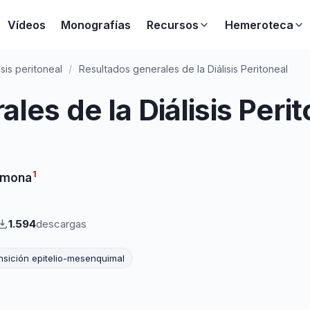
Vídeos
Monografías
Recursos
Hemeroteca
isis peritoneal
/
Resultados generales de la Diálisis Peritoneal
les de la Diálisis Peri
1
rmona
1.594
descargas
nsición epitelio-mesenquimal