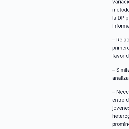
variaci
metodol
la DP p
inform
– Rela
primero
favor d
– Simil
analiza
– Nece
entre d
jóvene
hetero
promin