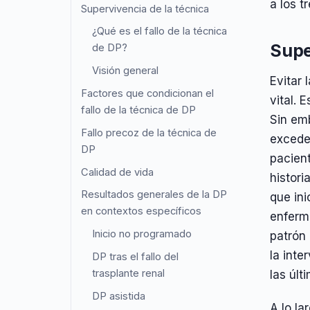
a los t
Supervivencia de la técnica
¿Qué es el fallo de la técnica
Supe
de DP?
Visión general
Evitar 
Factores que condicionan el
vital. 
fallo de la técnica de DP
Sin emb
Fallo precoz de la técnica de
excede
DP
pacien
Calidad de vida
histori
Resultados generales de la DP
que ini
en contextos específicos
enferme
Inicio no programado
patrón 
la inte
DP tras el fallo del
trasplante renal
las úl
DP asistida
A lo la