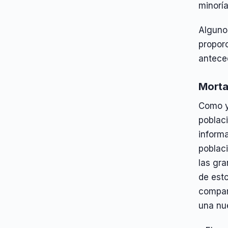
minoría
Algunos
proporc
antece
Morta
Como y
poblaci
informa
poblaci
las gra
de esto
compar
una nue