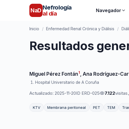
Nefrología
NaD
Navegador
al día
Inicio
/
Enfermedad Renal Crónica y Diálisis
/
Diál
Resultados genera
1
Miguel Pérez Fontán
,
Ana Rodríguez-Ca
Hospital Universitario de A Coruña
Actualizado: 2025-11-20
ID ERD-025
7.122
visitas
KTV
Membrana peritoneal
PET
TEM
Tra