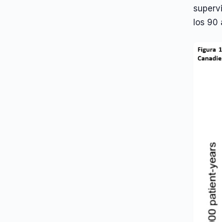
superv
los 90