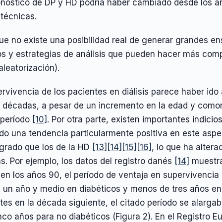
ronóstico de DP y HD podría haber cambiado desde los a
técnicas.
e no existe una posibilidad real de generar grandes en
s y estrategias de análisis que pueden hacer más com
leatorización).
rvivencia de los pacientes en diálisis parece haber ido
 décadas, a pesar de un incremento en la edad y comorb
período
[10]
. Por otra parte, existen importantes indici
do una tendencia particularmente positiva en este asp
grado que los de la HD
[13]
[14]
[15]
[16]
, lo que ha alter
s. Por ejemplo, los datos del registro danés
[14]
muestra
s en los años 90, el período de ventaja en supervivenci
 un año y medio en diabéticos y menos de tres años en 
tes en la década siguiente, el citado período se alargab
nco años para no diabéticos (Figura 2). En el Registro Eu