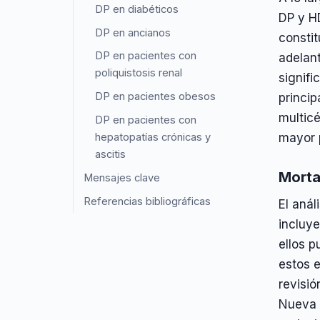
DP en diabéticos
DP y H
DP en ancianos
constit
DP en pacientes con
adelan
poliquistosis renal
signifi
DP en pacientes obesos
princip
multicé
DP en pacientes con
hepatopatías crónicas y
mayor p
ascitis
Morta
Mensajes clave
Referencias bibliográficas
El anál
incluye
ellos p
estos 
revisió
Nueva 