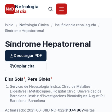
Nefrología
NaD
al día
Inicio
/
Nefrología Clínica
/
Insuficiencia renal aguda
/
Síndrome Hepatorrenal
Síndrome Hepatorrenal
Descargar PDF
Copiar cita
1
1
Elsa Solà
,
Pere Ginés
Servicio de Hepatología. Institut Clinic de Malalties
Digestives i Metabòliques, Hospital Clinic, Universidad de
Barcelona, Institut d'Investigacions Biomèdiques August Pi i.
Barcelona, Barcelona
Actualizado: 2021-06-01
ID NC-022
374.867
visitas