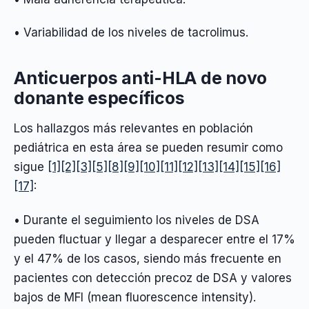
• Variabilidad de los niveles de tacrolimus.
Anticuerpos anti-HLA de novo
donante específicos
Los hallazgos más relevantes en población
pediátrica en esta área se pueden resumir como
sigue
[1]
[2]
[3]
[5]
[8]
[9]
[10]
[11]
[12]
[13]
[14]
[15]
[16]
[17]
:
• Durante el seguimiento los niveles de DSA
pueden fluctuar y llegar a desparecer entre el 17%
y el 47% de los casos, siendo más frecuente en
pacientes con detección precoz de DSA y valores
bajos de MFI (mean fluorescence intensity).