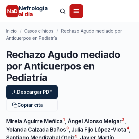
Nefrología
NaD
al día
Inicio
/
Casos clínicos
/
Rechazo Agudo mediado por
Anticuerpos en Pediatría
Rechazo Agudo mediado
por Anticuerpos en
Pediatría
Descargar PDF
Copiar cita
1
2
Mireia Aguirre Meñica
,
Ángel Alonso Melgar
,
3
4
Yolanda Calzada Baños
,
Julia Fijo López-Viota
,
5
Santiago Mendizabal Oteiz
,
Javier Martín