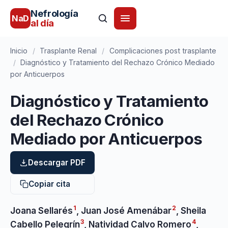
Nefrología
NaD
al día
Inicio
/
Trasplante Renal
/
Complicaciones post trasplante
/
Diagnóstico y Tratamiento del Rechazo Crónico Mediado
por Anticuerpos
Diagnóstico y Tratamiento
del Rechazo Crónico
Mediado por Anticuerpos
Descargar PDF
Copiar cita
1
2
Joana Sellarés
,
Juan José Amenábar
,
Sheila
3
4
Cabello Pelegrín
,
Natividad Calvo Romero
,