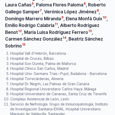
5
6
Laura Cañas
,
Paloma Flores Paloma
,
Roberto
7
8
Gallego Samper
,
Verónica López Jiménez
,
9
10
Domingo Marrero Miranda
,
Elena Monfá Guix
,
11
Emilio Rodrigo Calabria
,
Alberto Rodríguez
12
13
Benot
,
María Luisa Rodríguez Ferrero
,
14
Carmen Sánchez González
,
Beatriz Sánchez
15
Sobrino
Hospital Vall d'Hebrón, Barcelona
Hospital de Cruces, Bilbao
Hospital Son Dureta, Palma de Mallorca
Hospital Clínico San Carlos, Madrid
Hospital Univ. Germans Trias i Pujol, Badalona - Barcelona
Hospital Torrecárdenas, Almería
Hospital Dr. Negrín, Las Palmas de Gran Canaria
Hospital Regional Universitario Carlos Haya. Málaga
Hospital Universitario de Canarias, Santa Cruz de Tenerife
Complejo Asistencial de León, León
Servicio de Nefrología. Grupo de Inmunopatología, Instituto
de Investigación Sanitaria IDIVAL. Hospital Universitario
Marqués de Valdecilla. Santander