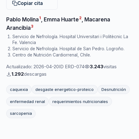
Copiar cita
1
2
Pablo Molina
,
Emma Huarte
,
Macarena
3
Arancibia
Servicio de Nefrología. Hospital Universitari i Politècnic La
Fe. Valencia
Servicio de Nefrología. Hospital de San Pedro. Logroño.
Centro de Nutrición Cardiorrenal, Chile.
Actualizado: 2026-04-20
ID ERD-074
3.243
visitas
1.292
descargas
caquexia
desgaste energetico-proteico
Desnutrición
enfermedad renal
requerimientos nutricionales
sarcopenia