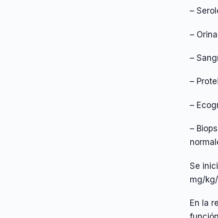
– Sero
– Orina
– Sang
– Prote
– Ecogr
– Biop
normale
Se inic
mg/kg/d
En la r
funció