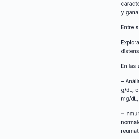
caracte
y ganan
Entre 
Explor
disten
En las
– Análi
g/dL, c
mg/dL, 
– Inmu
normale
reumat