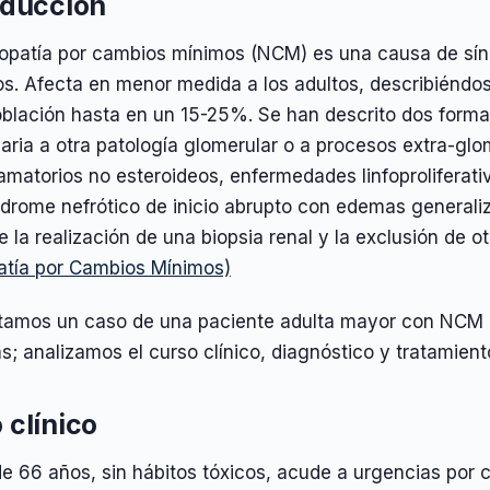
oducción
ropatía por cambios mínimos (NCM) es una causa de sí
ños. Afecta en menor medida a los adultos, describiénd
blación hasta en un 15-25%. Se han descrito dos formas,
ria a otra patología glomerular o a procesos extra-glo
lamatorios no esteroideos, enfermedades linfoproliferativ
drome nefrótico de inicio abrupto con edemas generaliz
e la realización de una biopsia renal y la exclusión de
atía por Cambios Mínimos)
tamos un caso de una paciente adulta mayor con NCM p
s; analizamos el curso clínico, diagnóstico y tratamient
 clínico
e 66 años, sin hábitos tóxicos, acude a urgencias por c