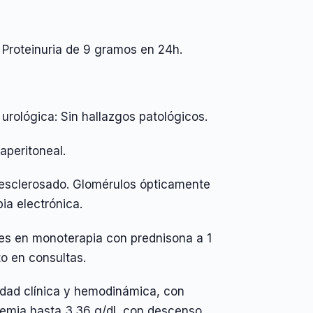
. Proteinuria de 9 gramos en 24h.
urológica: Sin hallazgos patológicos.
aperitoneal.
 esclerosado. Glomérulos ópticamente
ia electrónica.
ides en monoterapia con prednisona a 1
to en consultas.
ilidad clínica y hemodinámica, con
inemia hasta 3.36 g/dL con descenso