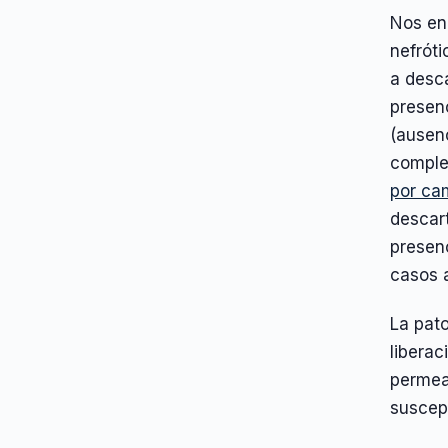
Nos en
nefrót
a desca
presen
(ausen
comple
por ca
descar
presenc
casos a
La pato
liberac
permea
suscep