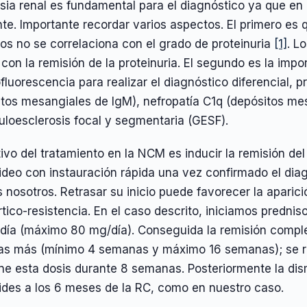
sia renal es fundamental para el diagnóstico ya que en
te. Importante recordar varios aspectos. El primero es 
os no se correlaciona con el grado de proteinuria
[1]
. L
con la remisión de la proteinuria. El segundo es la impo
luorescencia para realizar el diagnóstico diferencial, p
itos mesangiales de IgM), nefropatía C1q (depósitos me
uloesclerosis focal y segmentaria (GESF).
tivo del tratamiento en la NCM es inducir la remisión de
ideo con instauración rápida una vez confirmado el dia
 nosotros. Retrasar su inicio puede favorecer la aparici
tico-resistencia. En el caso descrito, iniciamos prednis
día (máximo 80 mg/día). Conseguida la remisión comple
s más (mínimo 4 semanas y máximo 16 semanas); se r
ne esta dosis durante 8 semanas. Posteriormente la dis
ides a los 6 meses de la RC, como en nuestro caso.