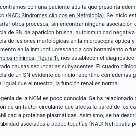
contramos con una paciente adulta que presenta edema
ico
(NAD: Síndromes clínicos en Nefrología).
Se inició es
rtar otros procesos, sin encontrar ninguna asociación 
cia de SN de aparición brusca, autoinmunidad negativa
cia de lesiones morfológicas en la microscopía óptica y
mento en la inmunofluorescencia con borramiento o fusi
mbios mínimos, Figura 1)
, nos establecen el diagnóstic
tado causas secundarias subyacentes. El cuadro clínico
ia de un SN evidente de inicio repentino con edemas ge
l igual que el nuestro, la función renal es normal.
genia de la NCM es poco conocida. Se ha relacionado co
ión de un factor circulante que afecta la pared de los 
bilidad a proteínas plasmáticas. Asimismo, se ha descr
tibilidad asociados a podocitopatías
(NAD: Nefropatía 