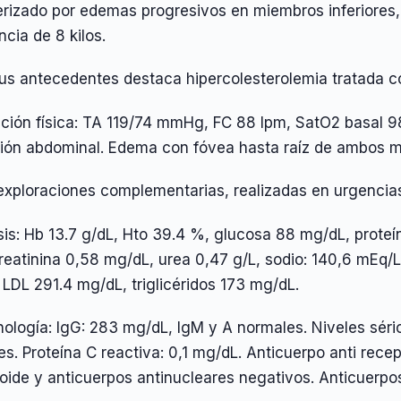
rizado por edemas progresivos en miembros inferiores, 
cia de 8 kilos.
sus antecedentes destaca hipercolesterolemia tratada co
ación física: TA 119/74 mmHg, FC 88 lpm, SatO2 basal 
sión abdominal. Edema con fóvea hasta raíz de ambos mi
 exploraciones complementarias, realizadas en urgencia
sis: Hb 13.7 g/dL, Hto 39.4 %, glucosa 88 mg/dL, proteí
reatinina 0,58 mg/dL, urea 0,47 g/L, sodio: 140,6 mEq/L
LDL 291.4 mg/dL, triglicéridos 173 mg/dL.
nología: IgG: 283 mg/dL, IgM y A normales. Niveles sé
s. Proteína C reactiva: 0,1 mg/dL. Anticuerpo anti recep
oide y anticuerpos antinucleares negativos. Anticuerpo