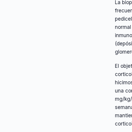
La biop
frecuen
pedicel
normal 
inmunof
(depós
glomer
El obje
cortico
hicimos
una cor
mg/kg/
semana
mantie
cortico