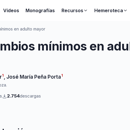
Vídeos
Monografías
Recursos
Hemeroteca
mínimos en adulto mayor
ambios mínimos en adu
1
1
r
,
José María Peña Porta
oza.
as
2.754
descargas