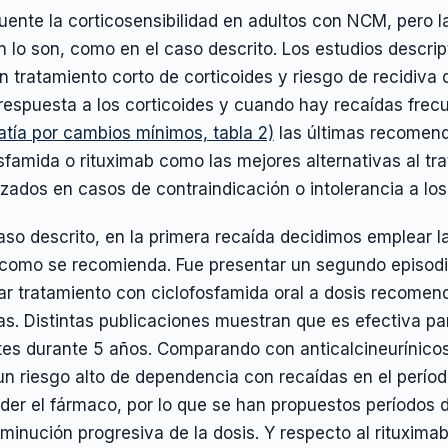
uente la corticosensibilidad en adultos con NCM, pero la
 lo son, como en el caso descrito. Los estudios descrip
n tratamiento corto de corticoides y riesgo de recidiva
respuesta a los corticoides y cuando hay recaídas fre
atía por cambios mínimos, tabla 2)
las últimas recomenda
sfamida o rituximab como las mejores alternativas al t
lizados en casos de contraindicación o intolerancia a los
aso descrito, en la primera recaída decidimos emplear l
 como se recomienda. Fue presentar un segundo episodi
ar tratamiento con ciclofosfamida oral a dosis recomen
. Distintas publicaciones muestran que es efectiva par
tes durante 5 años. Comparando con anticalcineurínico
un riesgo alto de dependencia con recaídas en el períod
der el fármaco, por lo que se han propuestos períodos 
minución progresiva de la dosis. Y respecto al rituxima