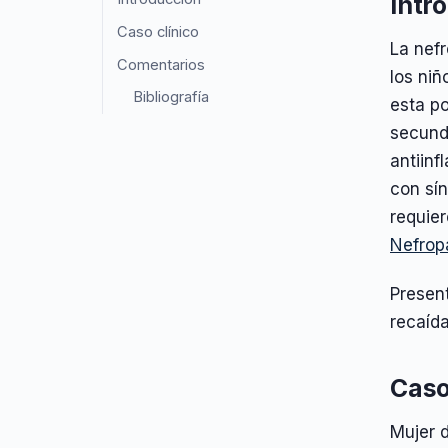
Intr
Caso clínico
La nef
Comentarios
los ni
Bibliografía
esta po
secunda
antiinf
con sín
requier
Nefrop
Presen
recaída
Caso
Mujer d