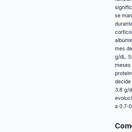
signifi
se man
durante
cortico
albúmin
mes de 
g/dL. S
meses d
protein
decide
3.8 g/
evoluci
a 0.7-0
Come