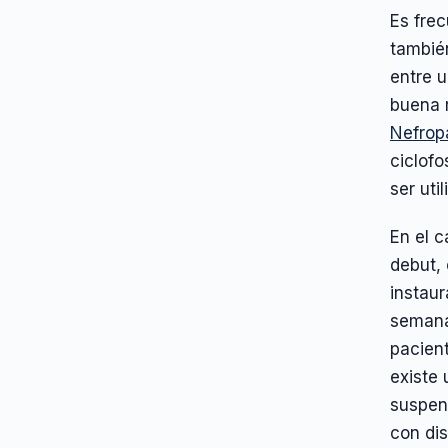
Es frec
también
entre u
buena 
Nefrop
ciclofo
ser uti
En el c
debut,
instaur
semanas
pacien
existe 
suspen
con dis