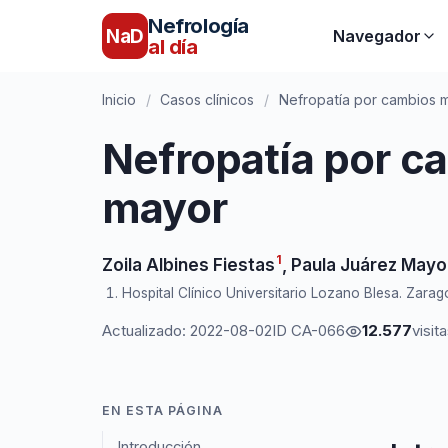
Nefrología
NaD
Navegador
al día
Inicio
/
Casos clínicos
/
Nefropatía por cambios 
Nefropatía por c
mayor
1
Zoila Albines Fiestas
,
Paula Juárez Mayo
Hospital Clínico Universitario Lozano Blesa. Zarag
Actualizado: 2022-08-02
ID CA-066
12.577
visit
EN ESTA PÁGINA
Introducción