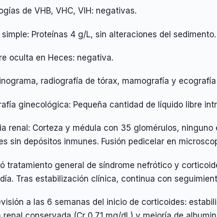
logías de VHB, VHC, VIH: negativas.
 simple: Proteínas 4 g/L, sin alteraciones del sedimento
re oculta en Heces: negativa.
inograma, radiografía de tórax, mamografía y ecografía 
afía ginecológica: Pequeña cantidad de líquido libre intr
sia renal: Corteza y médula con 35 glomérulos, ninguno
s sin depósitos inmunes. Fusión pedicelar en microscop
ió tratamiento general de síndrome nefrótico y cortico
ía. Tras estabilización clínica, continua con seguimien
evisión a las 6 semanas del inicio de corticoides: estab
n renal conservada (Cr 0.71 mg/dL) y mejoría de album