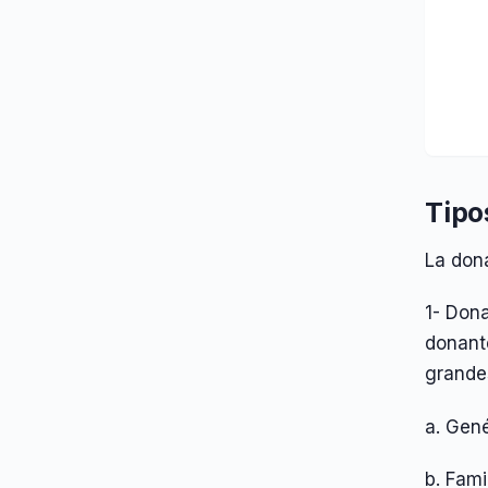
Tipo
La dona
1- Dona
donante
grande
a. Gené
b. Fam