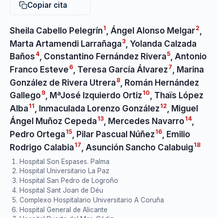
Copiar cita
1
2
Sheila Cabello Pelegrín
,
Ángel Alonso Melgar
,
3
Marta Artamendi Larrañaga
,
Yolanda Calzada
4
5
Baños
,
Constantino Fernández Rivera
,
Antonio
6
7
Franco Esteve
,
Teresa García Álvarez
,
Marina
8
González de Rivera Utrera
,
Román Hernández
9
10
Gallego
,
MªJosé Izquierdo Ortiz
,
Thaïs López
11
12
Alba
,
Inmaculada Lorenzo González
,
Miguel
13
14
Ángel Muñoz Cepeda
,
Mercedes Navarro
,
15
16
Pedro Ortega
,
Pilar Pascual Núñez
,
Emilio
17
18
Rodrigo Calabia
,
Asunción Sancho Calabuig
Hospital Son Espases. Palma
Hospital Universitario La Paz
Hospital San Pedro de Logroño
Hospital Sant Joan de Déu
Complexo Hospitalario Universitario A Coruña
Hospital General de Alicante