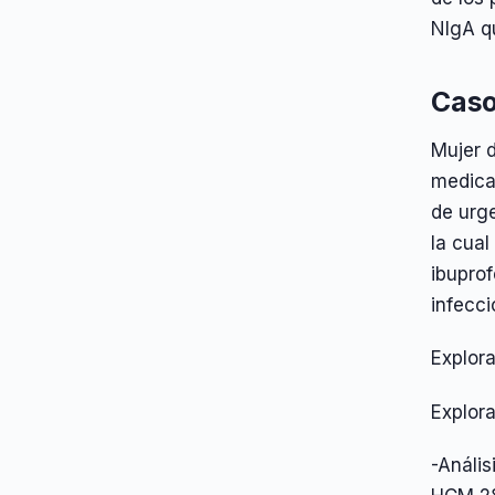
NIgA q
Caso
Mujer d
medica
de urge
la cual
ibuprof
infecci
Explora
Explor
-Anális