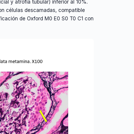
cial y atrofia tubular) inferior al 10%.
 con células descamadas, compatible
ificación de Oxford M0 E0 S0 T0 C1 con