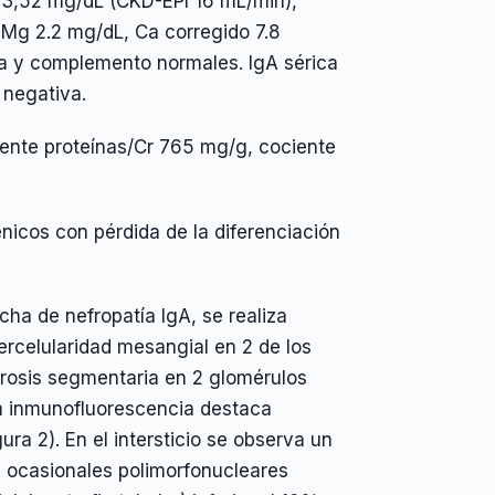
r 3,52 mg/dL (CKD-EPI 16 mL/min),
Mg 2.2 mg/dL, Ca corregido 7.8
a y complemento normales. IgA sérica
 negativa.
ente proteínas/Cr 765 mg/g, cociente
nicos con pérdida de la diferenciación
ha de nefropatía IgA, se realiza
percelularidad mesangial en 2 de los
erosis segmentaria en 2 glomérulos
 la inmunofluorescencia destaca
ra 2). En el intersticio se observa un
y ocasionales polimorfonucleares