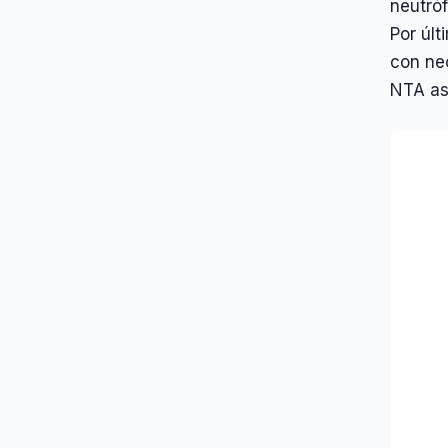
neutróf
Por últ
con ne
NTA as