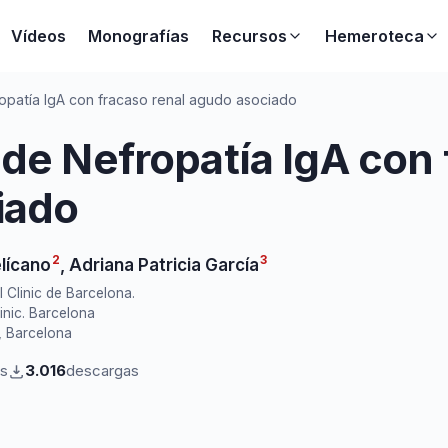
Vídeos
Monografías
Recursos
Hemeroteca
opatía IgA con fracaso renal agudo asociado
 de Nefropatía IgA con
iado
2
3
lícano
,
Adriana Patricia García
l Clinic de Barcelona.
inic. Barcelona
c, Barcelona
as
3.016
descargas