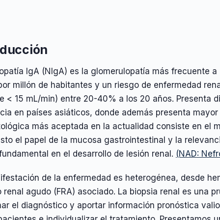
oducción
opatía IgA (NIgA) es la glomerulopatía más frecuente a
por millón de habitantes y un riesgo de enfermedad ren
e < 15 mL/min) entre 20-40% a los 20 años. Presenta d
ncia en países asiáticos, donde además presenta mayor 
tológica más aceptada en la actualidad consiste en el m
sto el papel de la mucosa gastrointestinal y la relevanc
fundamental en el desarrollo de lesión renal.
(NAD: Nefro
festación de la enfermedad es heterogénea, desde hemat
 renal agudo (FRA) asociado. La biopsia renal es una pr
ar el diagnóstico y aportar información pronóstica valiosa
pacientes e individualizar el tratamiento. Presentamos u