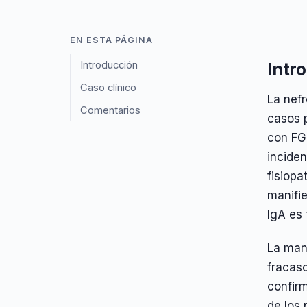
EN ESTA PÁGINA
Introducción
Intr
Caso clínico
La nefr
Comentarios
casos 
con FG
incide
fisiopa
manifie
IgA es 
La mani
fracaso
confirm
de los 