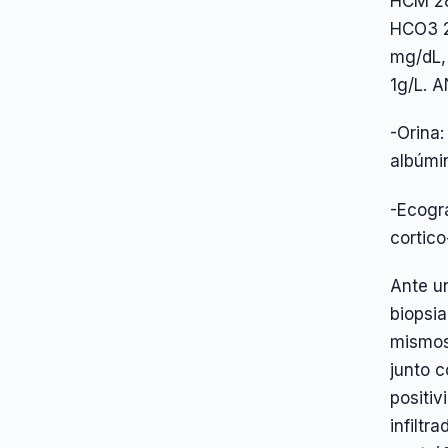
HCM 28
HCO3 2
mg/dL,
1g/L. 
-Orina
albúmi
-Ecogra
cortico
Ante un
biopsia
mismos
junto c
positiv
infiltr