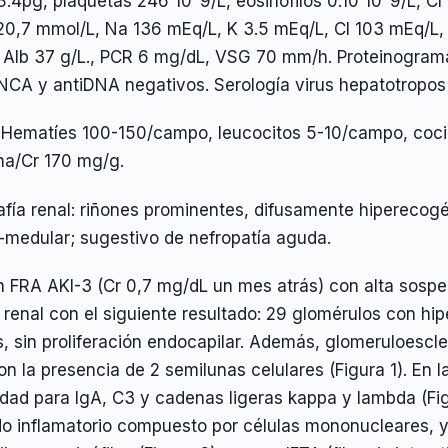
.4pg, plaquetas 246 10^9/L, eosinófilos 0.10 10^9/L, C
0,7 mmol/L, Na 136 mEq/L, K 3.5 mEq/L, Cl 103 mEq/L, 
 Alb 37 g/L., PCR 6 mg/dL, VSG 70 mm/h. Proteinogram
ANCA y antiDNA negativos. Serología virus hepatotropos
: Hematíes 100-150/campo, leucocitos 5-10/campo, coci
na/Cr 170 mg/g.
fía renal: riñones prominentes, difusamente hiperecogé
-medular; sugestivo de nefropatía aguda.
 FRA AKI-3 (Cr 0,7 mg/dL un mes atrás) con alta sospec
 renal con el siguiente resultado: 29 glomérulos con hi
, sin proliferación endocapilar. Además, glomeruloescl
on la presencia de 2 semilunas celulares (Figura 1). En
idad para IgA, C3 y cadenas ligeras kappa y lambda (Figu
ado inflamatorio compuesto por células mononucleares, 