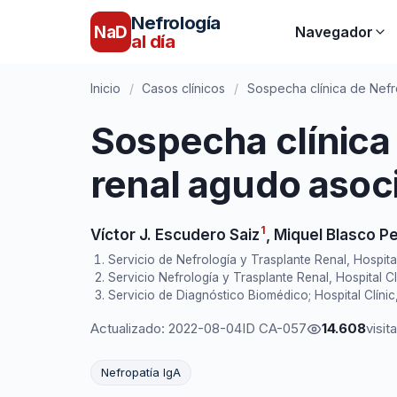
Nefrología
NaD
Navegador
al día
Inicio
/
Casos clínicos
/
Sospecha clínica de Nefr
Sospecha clínica
renal agudo asoc
1
Víctor J. Escudero Saiz
,
Miquel Blasco Pe
Servicio de Nefrología y Trasplante Renal, Hospita
Servicio Nefrología y Trasplante Renal, Hospital Cl
Servicio de Diagnóstico Biomédico; Hospital Clíni
Actualizado: 2022-08-04
ID CA-057
14.608
visit
Nefropatía IgA