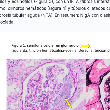
ilos y eosinófilos (Figura 3); con un IFTA (fibrosis intersti
imo, cilindros hemáticos (Figura 4) y túbulos dilatados
crosis tubular aguda (NTA). En resumen: NIgA con clas
ociada.