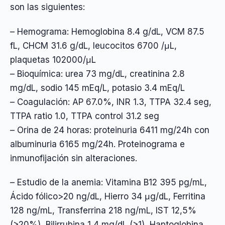
son las siguientes:
– Hemograma: Hemoglobina 8.4 g/dL, VCM 87.5
fL, CHCM 31.6 g/dL, leucocitos 6700 /μL,
plaquetas 102000/μL
– Bioquímica: urea 73 mg/dL, creatinina 2.8
mg/dL, sodio 145 mEq/L, potasio 3.4 mEq/L
– Coagulación: AP 67.0%, INR 1.3, TTPA 32.4 seg,
TTPA ratio 1.0, TTPA control 31.2 seg
– Orina de 24 horas: proteinuria 6411 mg/24h con
albuminuria 6165 mg/24h. Proteinograma e
inmunofijación sin alteraciones.
– Estudio de la anemia: Vitamina B12 395 pg/mL,
Ácido fólico>20 ng/dL, Hierro 34 μg/dL, Ferritina
128 ng/mL, Transferrina 218 ng/mL, IST 12,5%
(>20%), Bilirrubina 1,4 mg/dL (>1), Haptoglobina