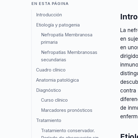
EN ESTA PÁGINA
Introducción
Intr
Etiología y patogenia
La nef
Nefropatía Membranosa
en suje
primaria
en uno
Nefropatías Membranosas
dirigid
secundarias
inmuno
Cuadro clínico
disting
Anatomia patológica
descub
Diagnóstico
contra
difere
Curso clínico
de inm
Marcadores pronósticos
enferm
Tratamiento
Tratamiento conservador.
Etio
Período de observación sin