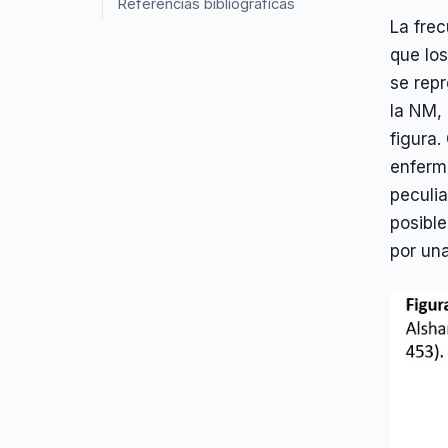
Referencias bibliográficas
La fre
que lo
se rep
la NM,
figura.
enferm
peculia
posible
por un