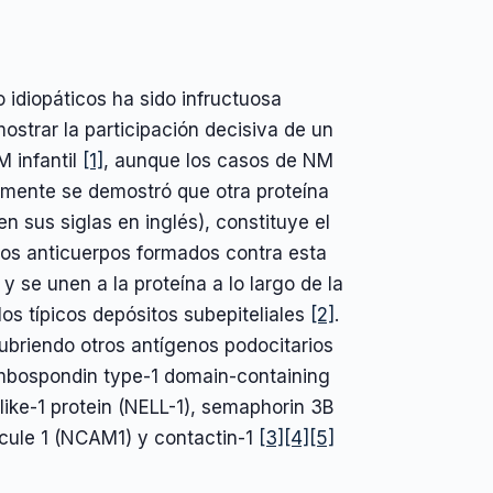
 idiopáticos ha sido infructuosa
strar la participación decisiva de un
M infantil
[1]
, aunque los casos de NM
ormente se demostró que otra proteína
en sus siglas en inglés), constituye el
Los anticuerpos formados contra esta
y se unen a la proteína a lo largo de la
 los típicos depósitos subepiteliales
[2]
.
cubriendo otros antígenos podocitarios
mbospondin type-1 domain-containing
like-1 protein (NELL-1), semaphorin 3B
cule 1 (NCAM1) y contactin-1
[3]
[4]
[5]