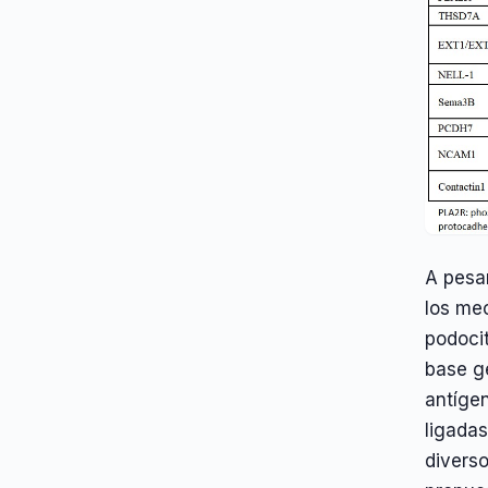
A pesa
los me
podoci
base g
antígen
ligadas
divers