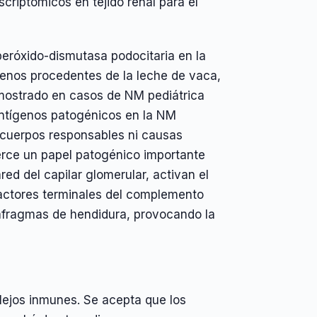
scriptómicos en tejido renal para el
eróxido-dismutasa podocitaria en la
genos procedentes de la leche de vaca,
demostrado en casos de NM pediátrica
 antígenos patogénicos en la NM
nticuerpos responsables ni causas
erce un papel patogénico importante
ed del capilar glomerular, activan el
 factores terminales del complemento
diafragmas de hendidura, provocando la
ejos inmunes. Se acepta que los