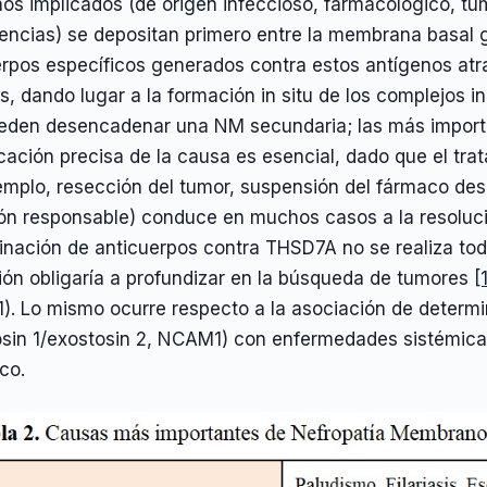
os implicados (de origen infeccioso, farmacológico, tu
encias) se depositan primero entre la membrana basal g
erpos específicos generados contra estos antígenos at
s, dando lugar a la formación in situ de los complejos
eden desencadenar una NM secundaria; las más importan
icación precisa de la causa es esencial, dado que el tr
jemplo, resección del tumor, suspensión del fármaco de
ión responsable) conduce en muchos casos a la resoluci
inación de anticuerpos contra THSD7A no se realiza to
ión obligaría a profundizar en la búsqueda de tumores
[
1). Lo mismo ocurre respecto a la asociación de determ
osin 1/exostosin 2, NCAM1) con enfermedades sistémica
co.