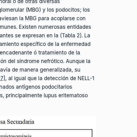
moral ó de otras diversas
lomerular (MBG) y los podocitos; los
raviesan la MBG para acoplarse con
 inmunes. Existen numerosas entidades
tes se expresan en la (Tabla 2). La
atamiento específico de la enfermedad
sencadenante ó tratamiento de la
ón del síndrome nefrótico. Aunque la
davía de manera generalizada, su
17]
, al igual que la detección de NELL-1
inados antígenos podocitarios
s, principalmente lupus eritematoso