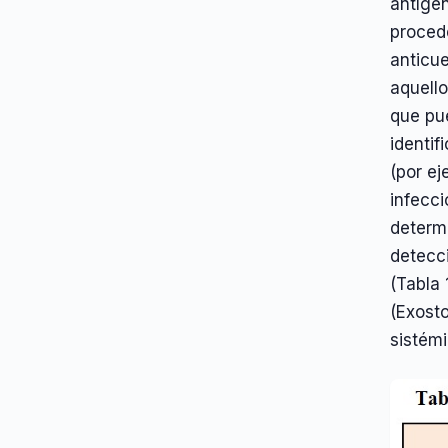
antígen
proced
anticu
aquello
que pu
identif
(por e
infecc
determ
detecc
(Tabla 
(Exost
sistémi