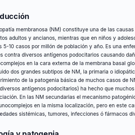
oducción
ropatía membranosa (NM) constituye una de las causas 
tos adultos y ancianos, mientras que en niños y adolesc
s 5-10 casos por millón de población y año. Es una en
os contra diversos antígenos podocitarios causando dañ
complejos en la cara externa de la membrana basal glo
uido dos grandes subtipos de NM, la primaria o idiopáti
rimiento de la patogenia básica de muchos casos de NM 
 diversos antígenos podocitarios) ha hecho que muchos
nciación. En las NM secundarias el mecanismo patogéni
unocomplejos en la misma localización, pero en este ca
edades sistémicas, tumores, infecciones ó fármacos di
logía y patogenia