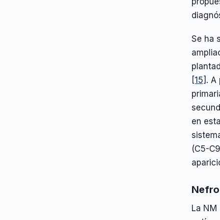
propues
diagnó
Se ha 
amplia
plantad
[15]
. A
primari
secund
en esta
sistema
(C5-C9)
aparic
Nefro
La NM 