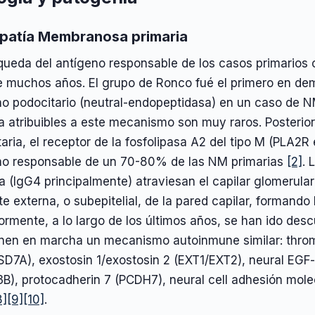
patía Membranosa primaria
ueda del antígeno responsable de los casos primarios o
 muchos años. El grupo de Ronco fué el primero en demo
no podocitario (neutral-endopeptidasa) en un caso de N
ia atribuibles a este mecanismo son muy raros. Posteri
aria, el receptor de la fosfolipasa A2 del tipo M (PLA2R 
no responsable de un 70-80% de las NM primarias
[2]
. 
a (IgG4 principalmente) atraviesan el capilar glomerular 
te externa, o subepitelial, de la pared capilar, formando
ormente, a lo largo de los últimos años, se han ido des
nen en marcha un mecanismo autoinmune similar: thro
D7A), exostosin 1/exostosin 2 (EXT1/EXT2), neural EGF-
B), protocadherin 7 (PCDH7), neural cell adhesión mole
8]
[9]
[10]
.