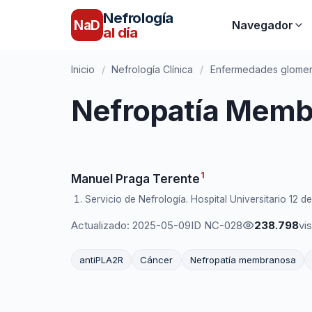
Nefrología
NaD
Navegador
al día
Inicio
/
Nefrología Clínica
/
Enfermedades glomeru
Nefropatía Memb
1
Manuel Praga Terente
Servicio de Nefrología. Hospital Universitario 12 d
Actualizado: 2025-05-09
ID NC-028
238.798
vis
antiPLA2R
Cáncer
Nefropatía membranosa