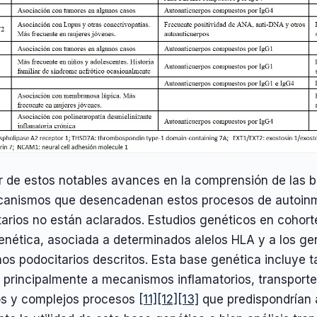
r de estos notables avances en la comprensión de las 
canismos que desencadenan estos procesos de autoinm
tarios no están aclarados. Estudios genéticos en cohor
enética, asociada a determinados alelos HLA y a los ge
os podocitarios descritos. Esta base genética incluye 
 principalmente a mecanismos inflamatorios, transporte
os y complejos procesos
[11]
[12]
[13]
que predispondrían a