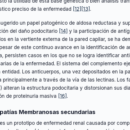
to la utilidad de esta base genética o bien análisis tran
stico preciso de la enfermedad
[12]
[13]
.
sugerido un papel patogénico de aldosa reductasa y sup
ción del daño podocitario
[14]
y la participación de antí
os en la vertiente externa de la pared capilar, se ha 
 pesar de este continuo avance en la identificación de
a, persisten casos en los que no se logra identificar a
arias de la enfermedad. El sistema del complemento ej
 entidad. Los anticuerpos, una vez depositados en la par
 principalmente a través de la vía de las lectinas. Los
 alteran la estructura podocitaria y distorsionan sus 
ión de proteinuria masiva
[16]
.
patías Membranosas secundarias
es un prototipo de enfermedad renal causada por compl