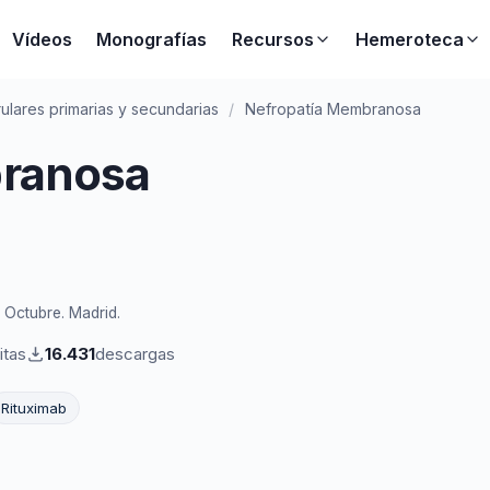
Vídeos
Monografías
Recursos
Hemeroteca
lares primarias y secundarias
/
Nefropatía Membranosa
ranosa
e Octubre. Madrid.
itas
16.431
descargas
Rituximab