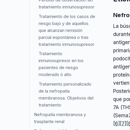
tratamiento inmunosupresor
Nefro
Tratamiento de los casos de
riesgo bajo y de aquellos
La búsq
que alcanzan remisión
durante
parcial espontánea o tras
antíge
tratamiento inmunosupresor
primar
Tratamiento
podocit
inmunosupresor en los
antíge
pacientes de riesgo
proteín
moderado ó alto
vertien
Tratamiento personalizado
Posteri
de la nefropatía
membranosa. Objetivos del
que po
tratamiento
7A (THS
Nefropatía membranosa y
(Sema3
trasplante renal
[6]
[7]
[