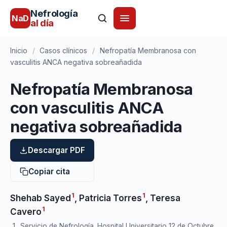
Nefrología
NaD
al día
Inicio
/
Casos clínicos
/
Nefropatía Membranosa con
vasculitis ANCA negativa sobreañadida
Nefropatía Membranosa
con vasculitis ANCA
negativa sobreañadida
Descargar PDF
Copiar cita
1
1
Shehab Sayed
,
Patricia Torres
,
Teresa
1
Cavero
Servicio de Nefrología. Hospital Universitario 12 de Octubre.