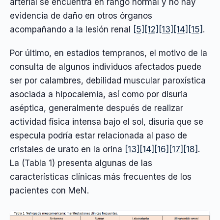
arterial se encuentra en rango normal y no hay
evidencia de daño en otros órganos
acompañando a la lesión renal
[5]
[12]
[13]
[14]
[15]
.
Por último, en estadios tempranos, el motivo de la
consulta de algunos individuos afectados puede
ser por calambres, debilidad muscular paroxística
asociada a hipocalemia, así como por disuria
aséptica, generalmente después de realizar
actividad física intensa bajo el sol, disuria que se
especula podría estar relacionada al paso de
cristales de urato en la orina
[13]
[14]
[16]
[17]
[18]
.
La (Tabla 1) presenta algunas de las
características clínicas más frecuentes de los
pacientes con MeN.