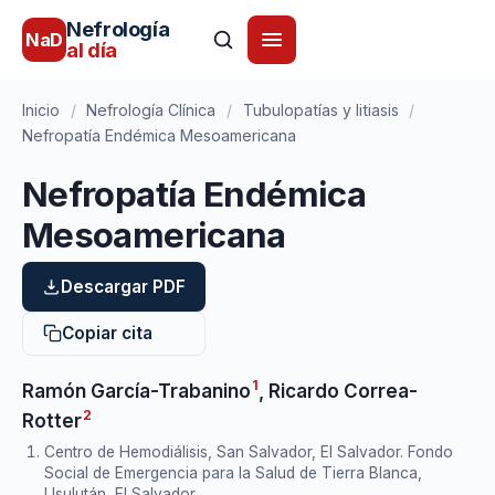
Nefrología
NaD
al día
Inicio
/
Nefrología Clínica
/
Tubulopatías y litiasis
/
Nefropatía Endémica Mesoamericana
Nefropatía Endémica
Mesoamericana
Descargar PDF
Copiar cita
1
Ramón García-Trabanino
,
Ricardo Correa-
2
Rotter
Centro de Hemodiálisis, San Salvador, El Salvador. Fondo
Social de Emergencia para la Salud de Tierra Blanca,
Usulután, El Salvador.