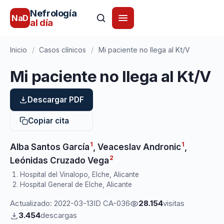
Nefrología
NaD
al día
Inicio
/
Casos clínicos
/
Mi paciente no llega al Kt/V
Mi paciente no llega al Kt/V
Descargar PDF
Copiar cita
1
1
Alba Santos García
,
Veaceslav Andronic
,
2
Leónidas Cruzado Vega
Hospital del Vinalopo, Elche, Alicante
Hospital General de Elche, Alicante
Actualizado: 2022-03-13
ID CA-036
28.154
visitas
3.454
descargas