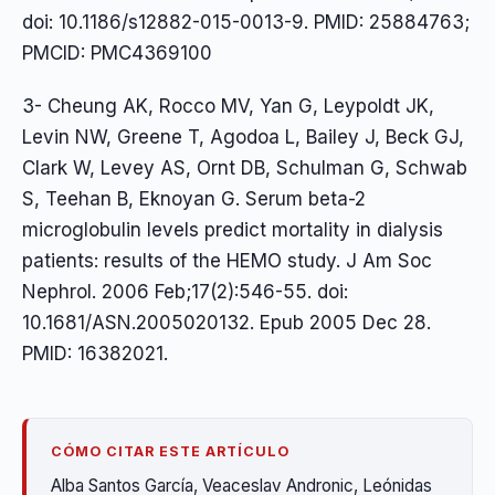
doi: 10.1186/s12882-015-0013-9. PMID: 25884763;
PMCID: PMC4369100
3- Cheung AK, Rocco MV, Yan G, Leypoldt JK,
Levin NW, Greene T, Agodoa L, Bailey J, Beck GJ,
Clark W, Levey AS, Ornt DB, Schulman G, Schwab
S, Teehan B, Eknoyan G. Serum beta-2
microglobulin levels predict mortality in dialysis
patients: results of the HEMO study. J Am Soc
Nephrol. 2006 Feb;17(2):546-55. doi:
10.1681/ASN.2005020132. Epub 2005 Dec 28.
PMID: 16382021.
CÓMO CITAR ESTE ARTÍCULO
Alba Santos García, Veaceslav Andronic, Leónidas