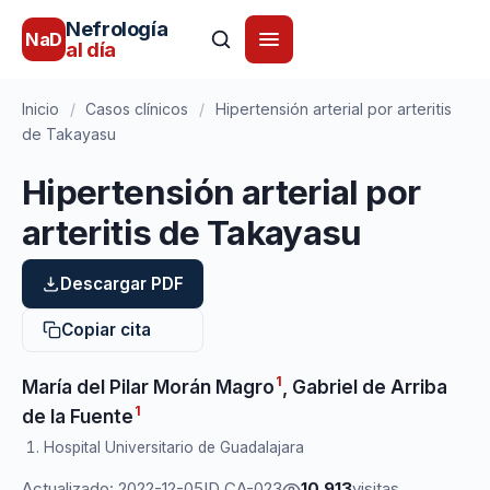
Nefrología
NaD
al día
Inicio
/
Casos clínicos
/
Hipertensión arterial por arteritis
de Takayasu
Hipertensión arterial por
arteritis de Takayasu
Descargar PDF
Copiar cita
1
María del Pilar Morán Magro
,
Gabriel de Arriba
1
de la Fuente
Hospital Universitario de Guadalajara
Actualizado: 2022-12-05
ID CA-023
10.913
visitas