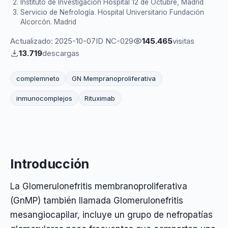
Instituto de Investigación Hospital 12 de Octubre, Madrid
Servicio de Nefrología. Hospital Universitario Fundación
Alcorcón. Madrid
Actualizado: 2025-10-07
ID NC-029
145.465
visitas
13.719
descargas
complemneto
GN Mempranoproliferativa
inmunocomplejos
Rituximab
Introducción
La Glomerulonefritis membranoproliferativa
(GnMP) también llamada Glomerulonefritis
mesangiocapilar, incluye un grupo de nefropatías