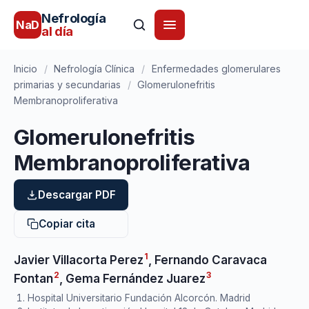
Nefrología
NaD
al día
Inicio
/
Nefrología Clínica
/
Enfermedades glomerulares
primarias y secundarias
/
Glomerulonefritis
Membranoproliferativa
Glomerulonefritis
Membranoproliferativa
Descargar PDF
Copiar cita
1
Javier Villacorta Perez
,
Fernando Caravaca
2
3
Fontan
,
Gema Fernández Juarez
Hospital Universitario Fundación Alcorcón. Madrid