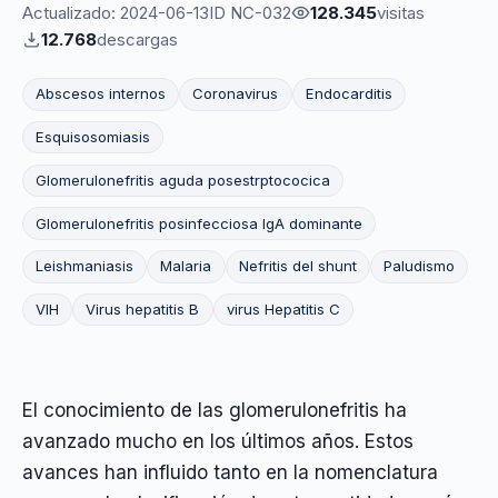
Actualizado: 2024-06-13
ID NC-032
128.345
visitas
12.768
descargas
Abscesos internos
Coronavirus
Endocarditis
Esquisosomiasis
Glomerulonefritis aguda posestrptococica
Glomerulonefritis posinfecciosa IgA dominante
Leishmaniasis
Malaria
Nefritis del shunt
Paludismo
VIH
Virus hepatitis B
virus Hepatitis C
El conocimiento de las glomerulonefritis ha
avanzado mucho en los últimos años. Estos
avances han influido tanto en la nomenclatura