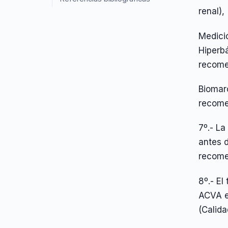
renal),
Medició
Hiperbá
recome
Biomarc
recome
7º.- La
antes 
recome
8º.- El
ACVA e
(Calida