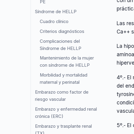
con un 
PE
práctic
Síndrome de HELLP
Cuadro clínico
Las res
Criterios diagnósticos
Ca++ s
Complicaciones del
La hipo
Síndrome de HELLP
aminoac
Mantenimiento de la mujer
hiperve
con síndrome de HELLP
Morbilidad y mortalidad
4º.- El
maternal y perinatal
del en
Embarazo como factor de
tyrosi
riesgo vascular
condici
Embarazo y enfermedad renal
vascula
crónica (ERC)
5º.- El
Embarazo y trasplante renal
(TX)