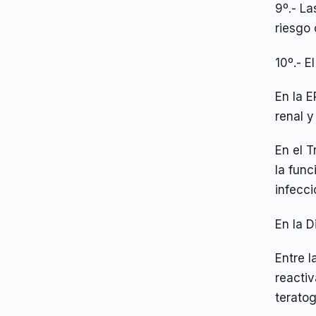
9º.- L
riesgo 
10º.- E
En la E
renal y
En el T
la func
infecci
En la D
Entre l
reactiv
teratog