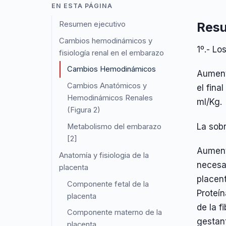
EN ESTA PÁGINA
Resumen ejecutivo
Resu
Cambios hemodinámicos y
1º.- L
fisiología renal en el embarazo
Cambios Hemodinámicos
Aument
Cambios Anatómicos y
el fina
Hemodinámicos Renales
ml/Kg.
(Figura 2)
La sob
Metabolismo del embarazo
[2]
Aument
Anatomía y fisiologia de la
necesar
placenta
placen
Componente fetal de la
Proteín
placenta
de la f
Componente materno de la
gestan
placenta