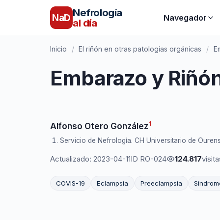
Nefrología
NaD
Navegador
al día
Inicio
/
El riñón en otras patologías orgánicas
/
E
Embarazo y Riñó
1
Alfonso Otero González
Servicio de Nefrología. CH Universitario de Ourens
Actualizado: 2023-04-11
ID RO-024
124.817
visita
COVIS-19
Eclampsia
Preeclampsia
Síndrom