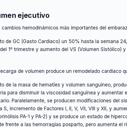
men ejecutivo
os cambios hemodinámicos más importantes del embaraz
o de GC (Gasto Cardiaco) un 50% hasta la semana 24,
l del 1º trimestre y aumento del VS (Volumen Sistólico) y
recarga de volumen produce un remodelado cardiaco que
o de la masa de hematíes y volumen sanguíneo, produc
ia para disminuir la viscosidad sanguínea y aumentar el
tario. Paralelamente, se producen modificaciones del s
a S, incremento de Factores I, II, V, VII, VIII y XII, y aum
ibrinólisis PA-1 y PA-2) y se produce un estado de hiperc
te frente a las hemorragias posparto, pero aumenta el 