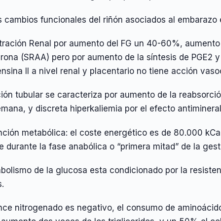
os cambios funcionales del riñón asociados al embarazo
iltración Renal por aumento del FG un 40-60%, aumento 
erona (SRAA) pero por aumento de la síntesis de PGE2 y
nsina II a nivel renal y placentario no tiene acción vaso
ción tubular se caracteriza por aumento de la reabsorci
ana, y discreta hiperkaliemia por el efecto antimineral
nción metabólica: el coste energético es de 80.000 kCa
 durante la fase anabólica o “primera mitad” de la gest
bolismo de la glucosa esta condicionado por la resistenci
s.
nce nitrogenado es negativo, el consumo de aminoácidos