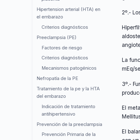
Hipertension arterial (HTA) en
2º.- L
el embarazo
Hiperf
Criterios diagnósticos
aldost
Preeclampsia (PE)
angiote
Factores de riesgo
Criterios diagnósticos
La fun
Mecanismos patogénicos
mEq/sem
Nefropatía de la PE
3º.- Fu
Tratamiento de la pe y la HTA
produce
del embarazo
Indicación de tratamiento
El meta
antihipertensivo
Mellitu
Prevención de la preeclampsia
El bala
Prevención Primaria de la