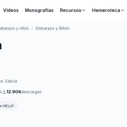
Vídeos
Monografías
Recursos
Hemeroteca
mbarazo y riñón
/
Embarazo y Riñón
n
e. Galicia
s
12.906
descargas
e HELLP