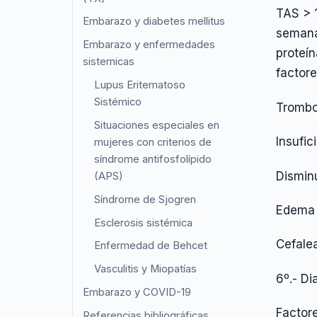
TAS > 
Embarazo y diabetes mellitus
semana
Embarazo y enfermedades
proteín
sistemicas
factore
Lupus Eritematoso
Sistémico
Trombo
Situaciones especiales en
Insufic
mujeres con criterios de
síndrome antifosfolípido
Disminu
(APS)
Síndrome de Sjogren
Edema 
Esclerosis sistémica
Cefale
Enfermedad de Behcet
Vasculitis y Miopatías
6º.- Di
Embarazo y COVID-19
Factore
Referencias bibliográficas