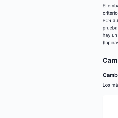
El emb
criteri
PCR aum
pruebas
hay un 
(lopina
Camb
Camb
Los má