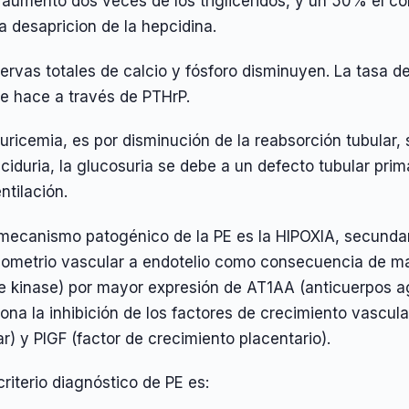
aumento dos veces de los trigliceridos, y un 50% el cole
a desapricion de la hepcidina.
ervas totales de calcio y fósforo disminuyen. La tasa de
e hace a través de PTHrP.
uricemia, es por disminución de la reabsorción tubular,
iduria, la glucosuria se debe a un defecto tubular prima
ntilación.
 mecanismo patogénico de la PE es la HIPOXIA, secundari
dometrio vascular a endotelio como consecuencia de may
ne kinase) por mayor expresión de AT1AA (anticuerpos a
ona la inhibición de los factores de crecimiento vascul
r) y PIGF (factor de crecimiento placentario).
 criterio diagnóstico de PE es: