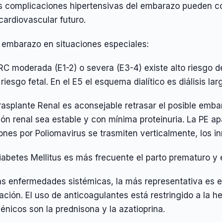
as complicaciones hipertensivas del embarazo pueden c
cardiovascular futuro.
l embarazo en situaciones especiales:
RC moderada (E1-2) o severa (E3-4) existe alto riesgo 
 riesgo fetal. En el E5 el esquema dialítico es diálisis la
rasplante Renal es aconsejable retrasar el posible emba
ión renal sea estable y con mínima proteinuria. La PE ap
ones por Poliomavirus se trasmiten verticalmente, los 
iabetes Mellitus es más frecuente el parto prematuro y el
as enfermedades sistémicas, la más representativa es e
ación. El uso de anticoagulantes está restringido a la 
énicos son la prednisona y la azatioprina.