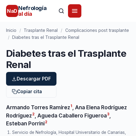
Nefrología
NaD
al día
Inicio
/
Trasplante Renal
/
Complicaciones post trasplante
/
Diabetes tras el Trasplante Renal
Diabetes tras el Trasplante
Renal
Descargar PDF
Copiar cita
1
Armando Torres Ramírez
,
Ana Elena Rodríguez
2
3
Rodríguez
,
Agueda Caballero Figueroa
,
2
Esteban Porrini
Servicio de Nefrología, Hospital Universitario de Canarias,