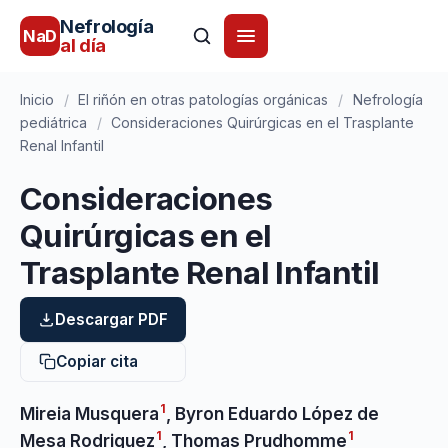
Nefrología
NaD
al día
Inicio
/
El riñón en otras patologías orgánicas
/
Nefrología
pediátrica
/
Consideraciones Quirúrgicas en el Trasplante
Renal Infantil
Consideraciones
Quirúrgicas en el
Trasplante Renal Infantil
Descargar PDF
Copiar cita
1
Mireia Musquera
,
Byron Eduardo López de
1
1
Mesa Rodriguez
,
Thomas Prudhomme