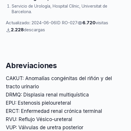
Servicio de Urología, Hospital Clínic, Universitat de
Barcelona.
Actualizado: 2024-06-06
ID RO-027
6.720
visitas
2.228
descargas
Abreviaciones
CAKUT: Anomalías congénitas del riñón y del
tracto urinario
DRMQ: Displasia renal multiquística
EPU: Estenosis pieloureteral
ERCT: Enfermedad renal crónica terminal
RVU: Reflujo Vésico-ureteral
VUP: Válvulas de uretra posterior