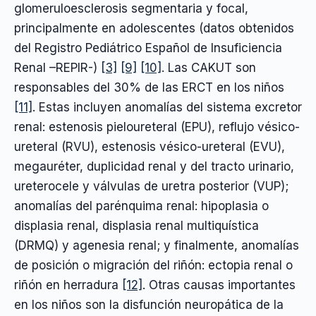
glomeruloesclerosis segmentaria y focal,
principalmente en adolescentes (datos obtenidos
del Registro Pediátrico Español de Insuficiencia
Renal –REPIR-)
[3]
[9]
[10]
. Las CAKUT son
responsables del 30% de las ERCT en los niños
[11]
. Estas incluyen anomalías del sistema excretor
renal: estenosis pieloureteral (EPU), reflujo vésico-
ureteral (RVU), estenosis vésico-ureteral (EVU),
megauréter, duplicidad renal y del tracto urinario,
ureterocele y válvulas de uretra posterior (VUP);
anomalías del parénquima renal: hipoplasia o
displasia renal, displasia renal multiquística
(DRMQ) y agenesia renal; y finalmente, anomalías
de posición o migración del riñón: ectopia renal o
riñón en herradura
[12]
. Otras causas importantes
en los niños son la disfunción neuropática de la