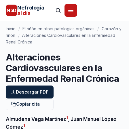
Nefrología
NaD
al día
Inicio
/
El riñón en otras patologías orgánicas
/
Corazón y
riñón
/
Alteraciones Cardiovasculares en la Enfermedad
Renal Crónica
Alteraciones
Cardiovasculares en la
Enfermedad Renal Crónica
Descargar PDF
Copiar cita
1
Almudena Vega Martínez
,
Juan Manuel López
1
Gómez