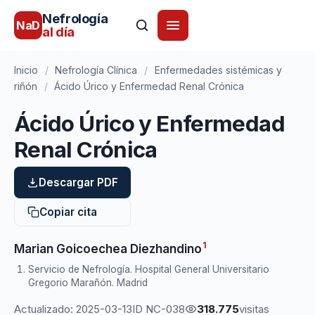
Nefrología
NaD
al día
Inicio
/
Nefrología Clínica
/
Enfermedades sistémicas y
riñón
/
Ácido Úrico y Enfermedad Renal Crónica
Ácido Úrico y Enfermedad
Renal Crónica
Descargar PDF
Copiar cita
1
Marian Goicoechea Diezhandino
Servicio de Nefrología. Hospital General Universitario
Gregorio Marañón. Madrid
Actualizado: 2025-03-13
ID NC-038
318.775
visitas