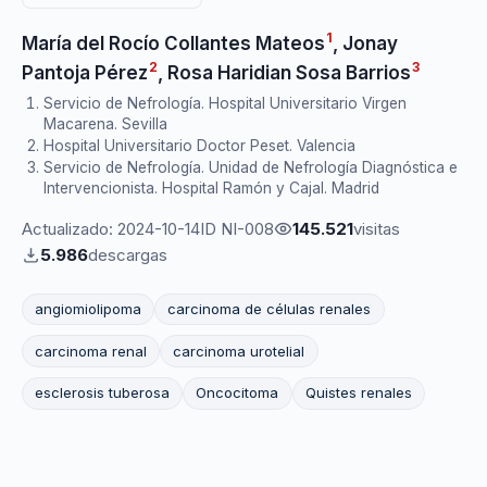
1
María del Rocío Collantes Mateos
,
Jonay
2
3
Pantoja Pérez
,
Rosa Haridian Sosa Barrios
Servicio de Nefrología. Hospital Universitario Virgen
Macarena. Sevilla
Hospital Universitario Doctor Peset. Valencia
Servicio de Nefrología. Unidad de Nefrología Diagnóstica e
Intervencionista. Hospital Ramón y Cajal. Madrid
Actualizado: 2024-10-14
ID NI-008
145.521
visitas
5.986
descargas
angiomiolipoma
carcinoma de células renales
carcinoma renal
carcinoma urotelial
esclerosis tuberosa
Oncocitoma
Quistes renales