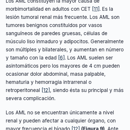
Los AML constituyen la mayor causa de
morbimortalidad en adultos con CET
[11]
. Es la
lesión tumoral renal más frecuente. Los AML son
tumores benignos constituidos por vasos
sanguíneos de paredes gruesas, células de
músculo liso inmaduro y adipocitos. Generalmente
son múltiples y bilaterales, y aumentan en número
y tamaño con la edad
[6]
. Los AML suelen ser
asintomáticos pero los mayores de 4 cm pueden
ocasionar dolor abdominal, masa palpable,
hematuria y hemorragia intrarrenal o
retroperitoneal
[12]
, siendo ésta su principal y más
severa complicación.
Los AML no se encuentran únicamente a nivel
renal y pueden afectar a cualquier órgano, con
mayor frecuencia el hígado
[12]
(Figura 9)
. Ante