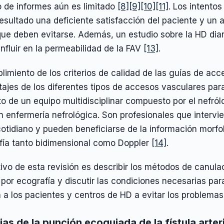
 de informes aún es limitado
[8]
[9]
[10]
[11]
. Los intento
esultado una deficiente satisfacción del paciente y un
que deben evitarse. Además, un estudio sobre la HD diar
nfluir en la permeabilidad de la FAV
[13]
.
limiento de los criterios de calidad de las guías de acc
ajes de los diferentes tipos de accesos vasculares para 
o de un equipo multidisciplinar compuesto por el nefrólo
 enfermería nefrológica. Son profesionales que intervi
tidiano y pueden beneficiarse de la información morfol
fía tanto bidimensional como Doppler
[14]
.
tivo de esta revisión es describir los métodos de canul
por ecografía y discutir las condiciones necesarias pa
 a los pacientes y centros de HD a evitar los problema
jas de la punción ecoguiada de la fístula arte