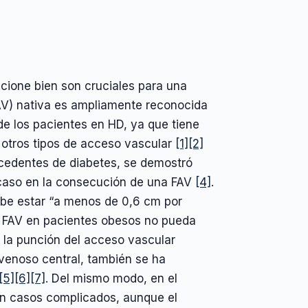
cione bien son cruciales para una
(FAV) nativa es ampliamente reconocida
e los pacientes en HD, ya que tiene
otros tipos de acceso vascular
[1]
[2]
ecedentes de diabetes, se demostró
racaso en la consecución de una FAV
[4]
.
ebe estar “a menos de 0,6 cm por
na FAV en pacientes obesos no pueda
, la punción del acceso vascular
 venoso central, también se ha
[5]
[6]
[7]
. Del mismo modo, en el
en casos complicados, aunque el