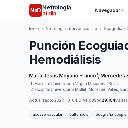
Nefrología
NaD
Navegador
al día
Inicio
/
Nefrología intervencionista
/
Ecografía in
Punción Ecoguiad
Hemodiálisis
1
María Jesús Moyano Franco
,
Mercedes S
Hospital Universitario Virgen Macarena. Sevilla.
Hospital Universitario Mollet, Mollet del Vallès, Ba
Actualizado: 2024-10-04
ID NI-039
29.164
visitas
acceso vascular
buttonhole
ecografía doppler