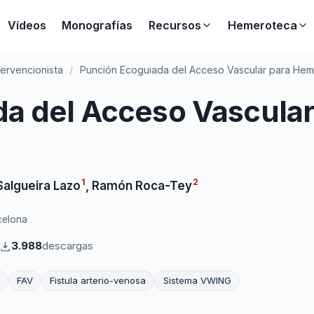
Vídeos
Monografías
Recursos
Hemeroteca
tervencionista
/
Punción Ecoguiada del Acceso Vascular para Hemo
a del Acceso Vascular
1
2
algueira Lazo
,
Ramón Roca-Tey
rcelona
3.988
descargas
FAV
Fistula arterio-venosa
Sistema VWING