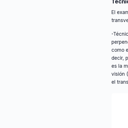
Técni
El exam
transve
-Técnic
perpend
como e
decir, 
es la 
visión 
el tran