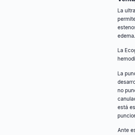
La ultr
permite
esteno
edema
La Eco
hemodi
La punc
desarro
no punc
canula
está e
puncio
Ante es