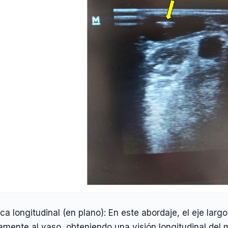
ca longitudinal (en plano): En este abordaje, el eje larg
amente al vaso, obteniendo una visión longitudinal del