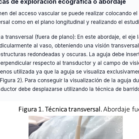
cas de exploración ecográfica o abordaje
en del acceso vascular se puede realizar colocando el 
rsal como en el plano longitudinal y realizando el estudi
a transversal (fuera de plano): En este abordaje, el eje 
icularmente al vaso, obteniendo una visión transversal
structuras redondeadas y oscuras. La aguja debe inserta
perpendicular respecto al transductor y al campo de visi
menos utilizada ya que la aguja se visualiza exclusiva
(Figura 2). Para conseguir la visualización de la aguja d
sductor debe desplazarse utilizando la técnica de barrido