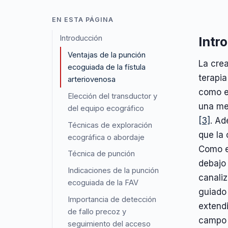
EN ESTA PÁGINA
Introducción
Intr
Ventajas de la punción
La cre
ecoguiada de la fístula
terapia
arteriovenosa
como e
Elección del transductor y
una me
del equipo ecográfico
[3]
. Ad
Técnicas de exploración
que la 
ecográfica o abordaje
Como e
Técnica de punción
debajo 
Indicaciones de la punción
canaliz
ecoguiada de la FAV
guiado 
Importancia de detección
extendi
de fallo precoz y
campo 
seguimiento del acceso