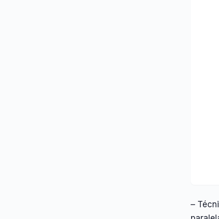
– Técni
paralel