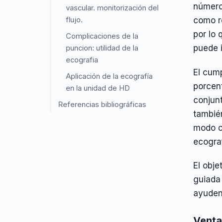
número
vascular. monitorización del
flujo.
como r
por lo 
Complicaciones de la
puede i
puncion: utilidad de la
ecografia
El cump
Aplicación de la ecografía
porcent
en la unidad de HD
conjunt
Referencias bibliográficas
también
modo co
ecogra
El obje
guiada 
ayuden
Venta