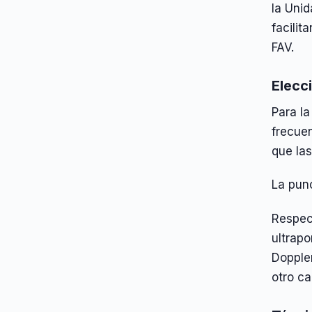
la Unid
facilit
FAV.
Elecc
Para la
frecuen
que las
La punc
Respec
ultrapo
Doppler
otro ca